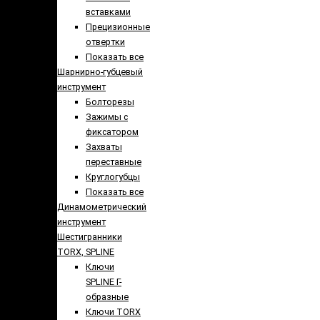
вставками
Прецизионные
отвертки
Показать все
Шарнирно-губцевый
инструмент
Болторезы
Зажимы с
фиксатором
Захваты
переставные
Круглогубцы
Показать все
Динамометрический
инструмент
Шестигранники
TORX, SPLINE
Ключи
SPLINE Г-
образные
Ключи TORX