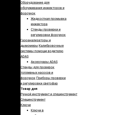
Оборудование для
обслуживания инжекторов и
форсунок
Жидкостная промывка
инжектора
Стенды проверки и
регулировки форсунок
Газоанализаторы и
дымомеры
Калибровочные
системы помощи водителю
ADAS
Аксессуары ADAS
Стенды для проверок
топливных насосов и
форсунок
Приборы проверки
и регулировки светофар
Товар дня
Ручной инструмент и специнструмент
Специнструмент
Ключи
Ключи в