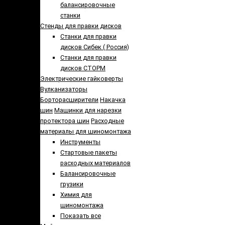
балансировочные
станки
Стенды для правки дисков
Cтанки для правки
дисков Сибек ( Россия)
Станки для правки
дисков СТОРМ
Электрические гайковерты
Вулканизаторы
Борторасширители
Накачка
шин
Машинки для нарезки
протектора шин
Расходные
материалы для шиномонтажа
Инструменты
Стартовые пакеты
расходных материалов
Балансировочные
грузики
Химия для
шиномонтажа
Показать все