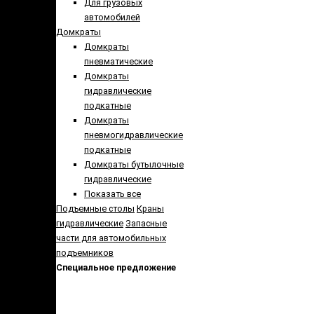
Для грузовых
автомобилей
Домкраты
Домкраты
пневматические
Домкраты
гидравлические
подкатные
Домкраты
пневмогидравлические
подкатные
Домкраты бутылочные
гидравлические
Показать все
Подъемные столы
Краны
гидравлические
Запасные
части для автомобильных
подъемников
Специальное предложение