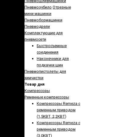
Пневмошлифмашинки
Пневмозубило
Отрезные
мини машинки
Пневмобормашинки
Пневмодрели
Комплектующие для
пневмосети
Быстросъемные
соединения
Наконечники для
подкачки шин
Пневмопистолеты для
химчистки
Товар дня
Компрессоры
Ременные компрессоры
Компрессоры Remeza с
ременным приводом
(1,5КВТ, 2,2КВТ)
Компрессоры Remeza с
ременным приводом
(3,0КВТ)