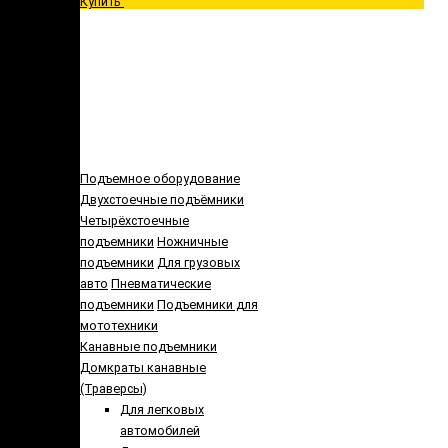
Купить
Подъемное оборудование
Двухстоечные подъёмники
Четырёхстоечные
подъемники
Ножничные
подъемники
Для грузовых
авто
Пневматические
подъемники
Подъемники для
мототехники
Канавные подъемники
Домкраты канавные
(Траверсы)
Для легковых
автомобилей