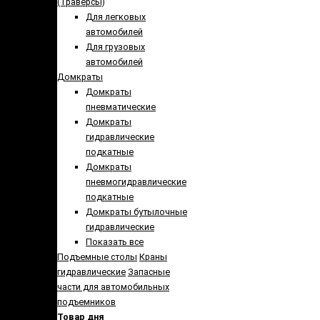
(Траверсы)
Для легковых
автомобилей
Для грузовых
автомобилей
Домкраты
Домкраты
пневматические
Домкраты
гидравлические
подкатные
Домкраты
пневмогидравлические
подкатные
Домкраты бутылочные
гидравлические
Показать все
Подъемные столы
Краны
гидравлические
Запасные
части для автомобильных
подъемников
Товар дня