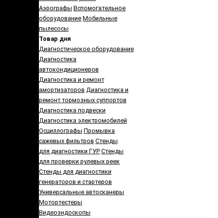
Аэрографы
Вспомогательное
оборудование
Мобильные
пылесосы
Товар дня
Диагностическое оборудование
Диагностика
автокондиционеров
Диагностика и ремонт
амортизаторов
Диагностика и
ремонт тормозных суппортов
Диагностика подвески
Диагностика электромобилей
Осциллографы
Промывка
сажевых фильтров
Стенды
для диагностики ГУР
Стенды
для проверки рулевых реек
Cтенды для диагностики
генераторов и стартеров
Универсальные автосканеры
Мотортестеры
Видеоэндоскопы