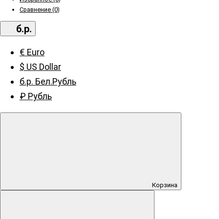
Сравнение (0)
б.р.
€ Euro
$ US Dollar
б.р. Бел.Рубль
₽ Рубль
Корзина