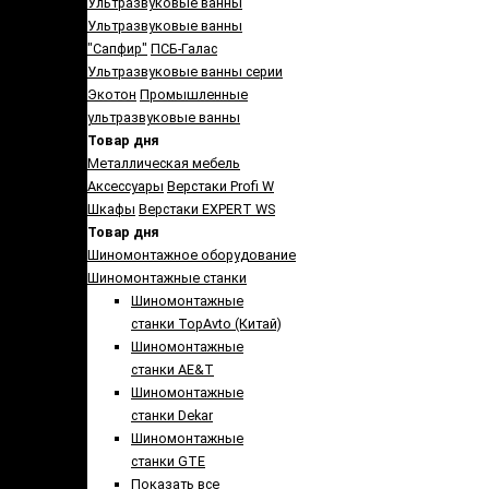
Ультразвуковые ванны
Ультразвуковые ванны
"Сапфир"
ПСБ-Галас
Ультразвуковые ванны серии
Экотон
Промышленные
ультразвуковые ванны
Товар дня
Металлическая мебель
Аксессуары
Верстаки Profi W
Шкафы
Верстаки EXPERT WS
Товар дня
Шиномонтажное оборудование
Шиномонтажные станки
Шиномонтажные
станки TopAvto (Китай)
Шиномонтажные
станки AE&T
Шиномонтажные
станки Dekar
Шиномонтажные
станки GTE
Показать все