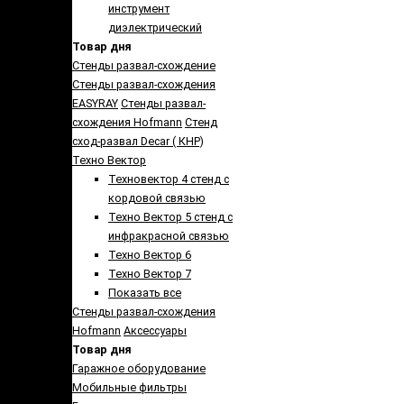
инструмент
диэлектрический
Товар дня
Стенды развал-схождение
Стенды развал-схождения
EASYRAY
Стенды развал-
схождения Hofmann
Стенд
сход-развал Decar ( КНР)
Техно Вектор
Техновектор 4 стенд с
кордовой связью
Техно Вектор 5 стенд с
инфракрасной связью
Техно Вектор 6
Техно Вектор 7
Показать все
Стенды развал-схождения
Hofmann
Аксеcсуары
Товар дня
Гаражное оборудование
Мобильные фильтры