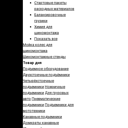
Стартовые пакеты
расходных материалов
Балансировочные
грузики
Химия для
шиномонтажа
Показать все
Мойка колес для
шиномонтажа
Шиномонтажные стенды
Товар дня
Подъемное оборудование
Двухстоечные подъёмники
Четырёхстоечные
подъемники
Ножничные
подъемники
Для грузовых
авто
Пневматические
подъемники
Подъемники для
мототехники
Канавные подъемники
Домкраты канавные