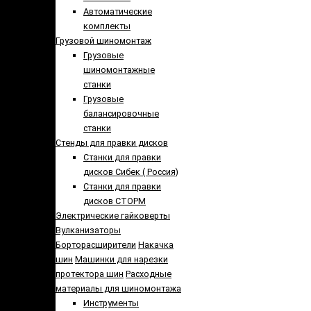
Автоматические
комплекты
Грузовой шиномонтаж
Грузовые
шиномонтажные
станки
Грузовые
балансировочные
станки
Стенды для правки дисков
Cтанки для правки
дисков Сибек ( Россия)
Станки для правки
дисков СТОРМ
Электрические гайковерты
Вулканизаторы
Борторасширители
Накачка
шин
Машинки для нарезки
протектора шин
Расходные
материалы для шиномонтажа
Инструменты