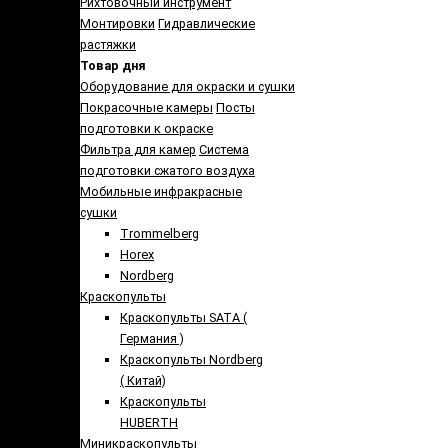
Рихтовочный инструмент
Монтировки
Гидравлические
растяжки
Товар дня
Оборудование для окраски и сушки
Покрасочные камеры
Посты
подготовки к окраске
Фильтра для камер
Система
подготовки сжатого воздуха
Мобильные инфракрасные
сушки
Trommelberg
Horex
Nordberg
Краскопульты
Краскопульты SATA (
Германия )
Краскопульты Nordberg
( Китай)
Краскопульты
HUBERTH
Миникраскопульты