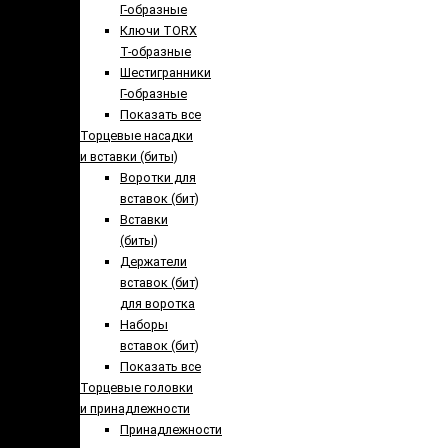
Г-образные
Ключи TORX
Т-образные
Шестигранники
Г-образные
Показать все
Торцевые насадки
и вставки (биты)
Воротки для
вставок (бит)
Вставки
(биты)
Держатели
вставок (бит)
для воротка
Наборы
вставок (бит)
Показать все
Торцевые головки
и принадлежности
Принадлежности