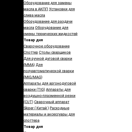
Оборудование для замены
масла в АКПП
Установки для
слива масла
Оборудование для раздачи
масла
Оборудование для
смены технических жидкостей
Товар дня
Сварочное оборудование
Споттер
Столы сварщиков
Для ручной дуговой сварки
(MMA)
Для
полуавтоматической сварки
(MIG/MAG)
Аппараты для аргонодуговой
сварки (TIG)
Аппараты для
воздушно-плазменной резки
(CUT)
Сварочный аппарат
Skiper ( Китай )
Расходные
материалы и аксессуары для
споттера
Товар дня