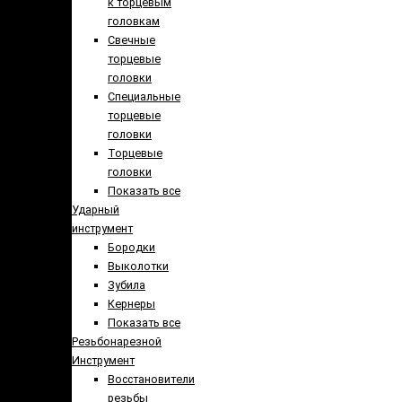
к торцевым
головкам
Свечные
торцевые
головки
Специальные
торцевые
головки
Торцевые
головки
Показать все
Ударный
инструмент
Бородки
Выколотки
Зубила
Кернеры
Показать все
Резьбонарезной
Инструмент
Восстановители
резьбы