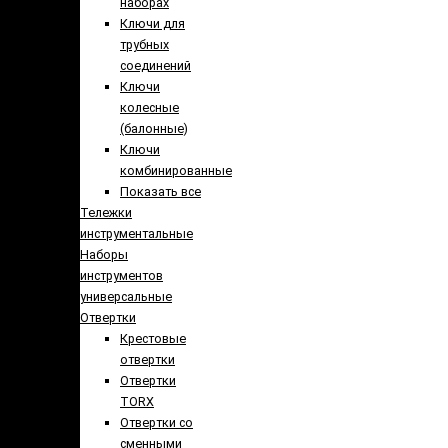
наборах
Ключи для
трубных
соединений
Ключи
колесные
(балонные)
Ключи
комбинированные
Показать все
Тележки
инструментальные
Наборы
инструментов
универсальные
Отвертки
Крестовые
отвертки
Отвертки
TORX
Отвертки со
сменными