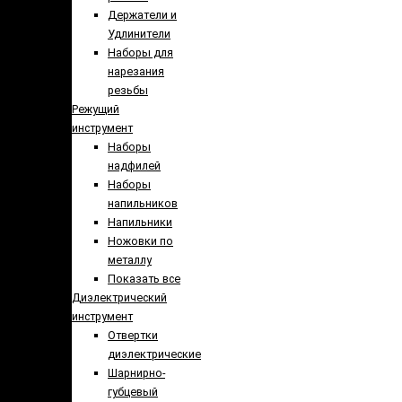
Держатели и
Удлинители
Наборы для
нарезания
резьбы
Режущий
инструмент
Наборы
надфилей
Наборы
напильников
Напильники
Ножовки по
металлу
Показать все
Диэлектрический
инструмент
Отвертки
диэлектрические
Шарнирно-
губцевый