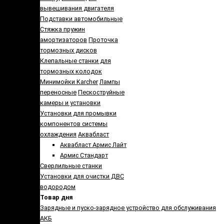
вывешивания двигателя
Подставки автомобильные
Стяжка пружин
амортизаторов
Проточка
тормозных дисков
Клепальные станки для
тормозных колодок
Минимойки Karcher
Лампы
переносные
Пескоструйные
камеры и установки
Установки для промывки
компонентов системы
охлаждения
Аквабласт
Аквабласт Армис Лайт
Армис Стандарт
Сверлильные станки
Установки для очистки ДВС
водородом
Товар дня
Зарядные и пуско-зарядное устройство для обслуживания
АКБ