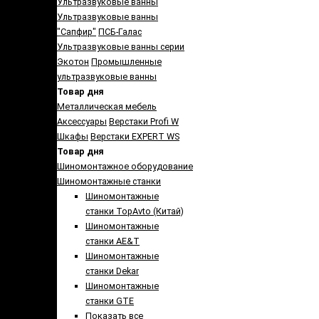
Ультразвуковые ванны
Ультразвуковые ванны
"Сапфир"
ПСБ-Галас
Ультразвуковые ванны серии
Экотон
Промышленные
ультразвуковые ванны
Товар дня
Металлическая мебель
Аксессуары
Верстаки Profi W
Шкафы
Верстаки EXPERT WS
Товар дня
Шиномонтажное оборудование
Шиномонтажные станки
Шиномонтажные
станки TopAvto (Китай)
Шиномонтажные
станки AE&T
Шиномонтажные
станки Dekar
Шиномонтажные
станки GTE
Показать все