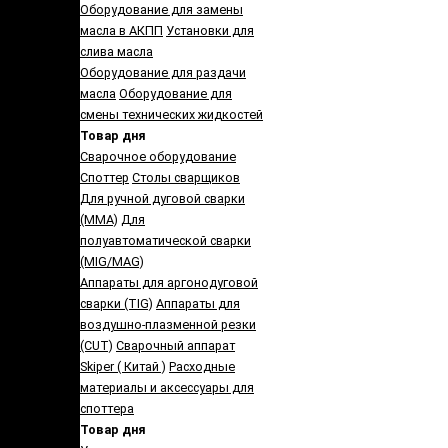
Оборудование для замены
масла в АКПП
Установки для
слива масла
Оборудование для раздачи
масла
Оборудование для
смены технических жидкостей
Товар дня
Сварочное оборудование
Споттер
Столы сварщиков
Для ручной дуговой сварки
(MMA)
Для
полуавтоматической сварки
(MIG/MAG)
Аппараты для аргонодуговой
сварки (TIG)
Аппараты для
воздушно-плазменной резки
(CUT)
Сварочный аппарат
Skiper ( Китай )
Расходные
материалы и аксессуары для
споттера
Товар дня