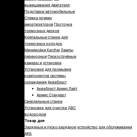
вывешивания двигателя
Подставки автомобильные
Стяжка пружин
амортизаторов
Проточка
тормозных дисков
Клепальные станки для
тормозных колодок
Минимойки Karcher
Лампы
переносные
Пескоструйные
камеры и установки
Установки для промывки
компонентов системы
охлаждения
Аквабласт
Аквабласт Армис Лайт
Армис Стандарт
Сверлильные станки
Установки для очистки ДВС
водородом
Товар дня
Зарядные и пуско-зарядное устройство для обслуживания
АКБ