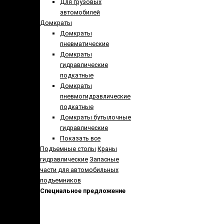
Для грузовых
автомобилей
Домкраты
Домкраты
пневматические
Домкраты
гидравлические
подкатные
Домкраты
пневмогидравлические
подкатные
Домкраты бутылочные
гидравлические
Показать все
Подъемные столы
Краны
гидравлические
Запасные
части для автомобильных
подъемников
Специальное предложение