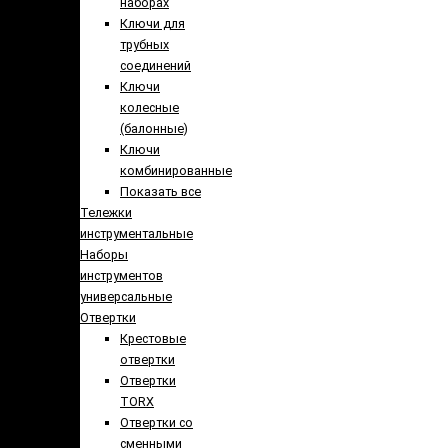
наборах
Ключи для
трубных
соединений
Ключи
колесные
(балонные)
Ключи
комбинированные
Показать все
Тележки
инструментальные
Наборы
инструментов
универсальные
Отвертки
Крестовые
отвертки
Отвертки
TORX
Отвертки со
сменными