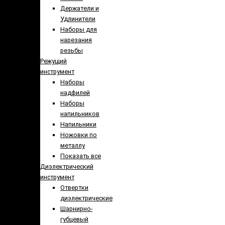
Держатели и
Удлинители
Наборы для
нарезания
резьбы
Режущий
инструмент
Наборы
надфилей
Наборы
напильников
Напильники
Ножовки по
металлу
Показать все
Диэлектрический
инструмент
Отвертки
диэлектрические
Шарнирно-
губцевый