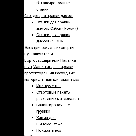
балансировочные
станки
Стенды для правки дисков
Cтанки для правки
дисков Сибек ( Россия)
Станки для правки
дисков СТОРМ
Электрические гайковерты
Вулканизаторы
Борторасширители
Накачка
шин
Машинки для нарезки
протектора шин
Расходные
материалы для шиномонтажа
Инструменты
Стартовые пакеты
расходных материалов
Балансировочные
грузики
Химия для
шиномонтажа
Показать все