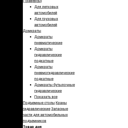
(Траверсы)
Для легковых
автомобилей
Для грузовых
автомобилей
Домкраты
Домкраты
пневматические
Домкраты
гидравлические
подкатные
Домкраты
пневмогидравлические
подкатные
Домкраты бутылочные
гидравлические
Показать все
Подъемные столы
Краны
гидравлические
Запасные
части для автомобильных
подъемников
Товар дня