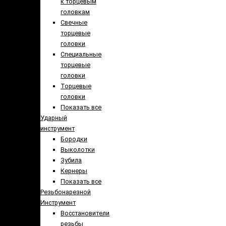
к торцевым
головкам
Свечные
торцевые
головки
Специальные
торцевые
головки
Торцевые
головки
Показать все
Ударный
инструмент
Бородки
Выколотки
Зубила
Кернеры
Показать все
Резьбонарезной
Инструмент
Восстановители
резьбы