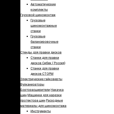
Автоматические
комплекты
Грузовой шиномонтаж
Грузовые
шиномонтажные
станки
Грузовые
балансировочные
станки
Стенды для правки дисков
Cтанки для правки
дисков Сибек ( Россия)
Станки для правки
дисков СТОРМ
Электрические гайковерты
Вулканизаторы
Борторасширители
Накачка
шин
Машинки для нарезки
протектора шин
Расходные
материалы для шиномонтажа
Инструменты