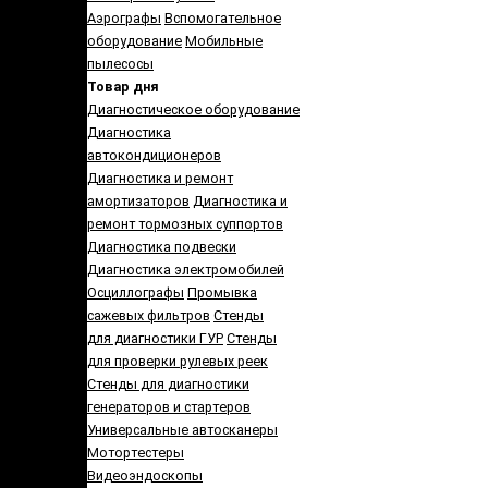
Аэрографы
Вспомогательное
оборудование
Мобильные
пылесосы
Товар дня
Диагностическое оборудование
Диагностика
автокондиционеров
Диагностика и ремонт
амортизаторов
Диагностика и
ремонт тормозных суппортов
Диагностика подвески
Диагностика электромобилей
Осциллографы
Промывка
сажевых фильтров
Стенды
для диагностики ГУР
Стенды
для проверки рулевых реек
Cтенды для диагностики
генераторов и стартеров
Универсальные автосканеры
Мотортестеры
Видеоэндоскопы