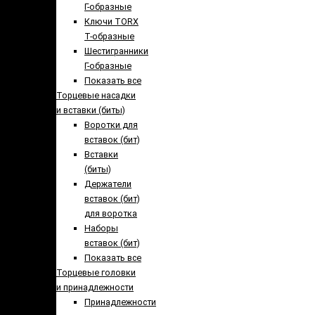
Г-образные
Ключи TORX
Т-образные
Шестигранники
Г-образные
Показать все
Торцевые насадки
и вставки (биты)
Воротки для
вставок (бит)
Вставки
(биты)
Держатели
вставок (бит)
для воротка
Наборы
вставок (бит)
Показать все
Торцевые головки
и принадлежности
Принадлежности