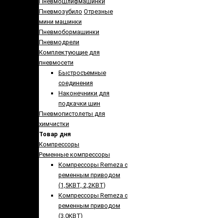
Пневмошлифмашинки
Пневмозубило
Отрезные
мини машинки
Пневмобормашинки
Пневмодрели
Комплектующие для
пневмосети
Быстросъемные
соединения
Наконечники для
подкачки шин
Пневмопистолеты для
химчистки
Товар дня
Компрессоры
Ременные компрессоры
Компрессоры Remeza с
ременным приводом
(1,5КВТ, 2,2КВТ)
Компрессоры Remeza с
ременным приводом
(3,0КВТ)