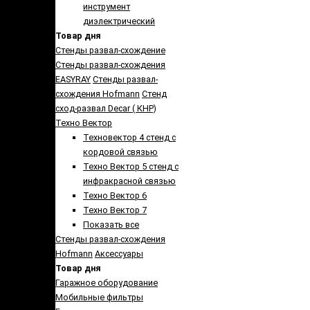
инструмент
диэлектрический
Товар дня
Стенды развал-схождение
Стенды развал-схождения
EASYRAY
Стенды развал-
схождения Hofmann
Стенд
сход-развал Decar ( КНР)
Техно Вектор
Техновектор 4 стенд с
кордовой связью
Техно Вектор 5 стенд с
инфракрасной связью
Техно Вектор 6
Техно Вектор 7
Показать все
Стенды развал-схождения
Hofmann
Аксеcсуары
Товар дня
Гаражное оборудование
Мобильные фильтры