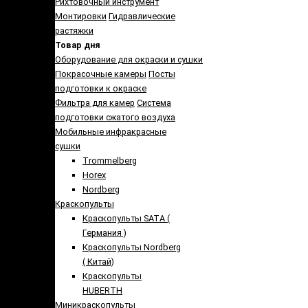
Рихтовочный инструмент
Монтировки
Гидравлические
растяжки
Товар дня
Оборудование для окраски и сушки
Покрасочные камеры
Посты
подготовки к окраске
Фильтра для камер
Система
подготовки сжатого воздуха
Мобильные инфракрасные
сушки
Trommelberg
Horex
Nordberg
Краскопульты
Краскопульты SATA (
Германия )
Краскопульты Nordberg
( Китай)
Краскопульты
HUBERTH
Миникраскопульты