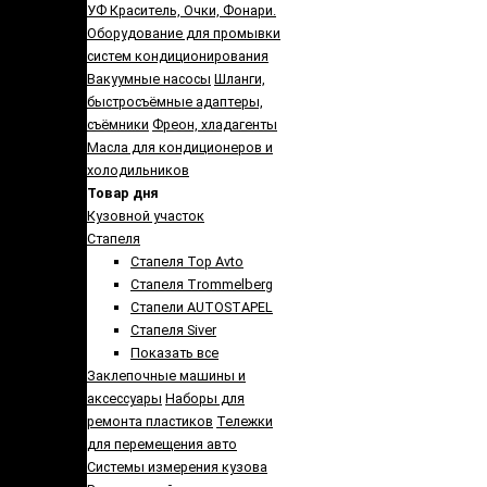
УФ Краситель, Очки, Фонари.
Оборудование для промывки
систем кондиционирования
Вакуумные насосы
Шланги,
быстросъёмные адаптеры,
съёмники
Фреон, хладагенты
Масла для кондиционеров и
холодильников
Товар дня
Кузовной участок
Стапеля
Стапеля Top Avto
Стапеля Trommelberg
Стапели AUTOSTAPEL
Стапеля Siver
Показать все
Заклепочные машины и
аксессуары
Наборы для
ремонта пластиков
Тележки
для перемещения авто
Системы измерения кузова