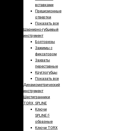
вставками
Прецизионные
отвертки
Показать все
Шарнирно-губцевый
инструмент
Болторезы
Зажимы с
фиксатором
Захваты
переставные
Круглогубцы
Показать все
Динамометрический
инструмент
Шестигранники
TORX, SPLINE
Ключи
SPLINE Г-
образные
Ключи TORX