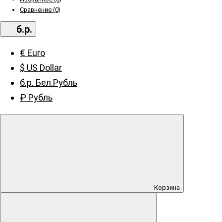
Сравнение (0)
б.р.
€ Euro
$ US Dollar
б.р. Бел.Рубль
₽ Рубль
Корзина