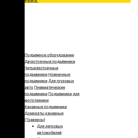
Купить
Подъемное оборудование
Двухстоечные подъёмники
Четырёхстоечные
подъемники
Ножничные
подъемники
Для грузовых
авто
Пневматические
подъемники
Подъемники для
мототехники
Канавные подъемники
Домкраты канавные
(Траверсы)
Для легковых
автомобилей