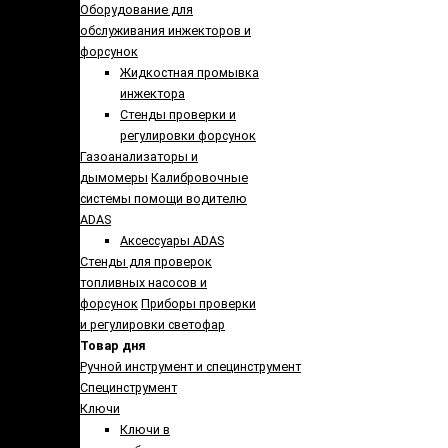
Оборудование для
обслуживания инжекторов и
форсунок
Жидкостная промывка
инжектора
Стенды проверки и
регулировки форсунок
Газоанализаторы и
дымомеры
Калибровочные
системы помощи водителю
ADAS
Аксессуары ADAS
Стенды для проверок
топливных насосов и
форсунок
Приборы проверки
и регулировки светофар
Товар дня
Ручной инструмент и специнструмент
Специнструмент
Ключи
Ключи в