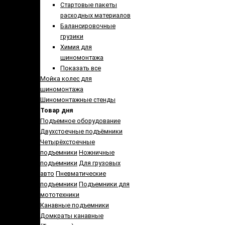
Стартовые пакеты
расходных материалов
Балансировочные
грузики
Химия для
шиномонтажа
Показать все
Мойка колес для
шиномонтажа
Шиномонтажные стенды
Товар дня
Подъемное оборудование
Двухстоечные подъёмники
Четырёхстоечные
подъемники
Ножничные
подъемники
Для грузовых
авто
Пневматические
подъемники
Подъемники для
мототехники
Канавные подъемники
Домкраты канавные