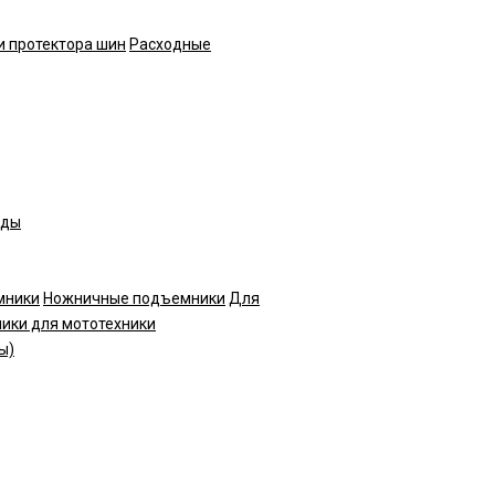
и протектора шин
Расходные
нды
мники
Ножничные подъемники
Для
ики для мототехники
ы)