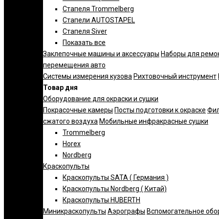
Стапеля Trommelberg
Стапели AUTOSTAPEL
Стапеля Siver
Показать все
Заклепочные машины и аксессуары
Наборы для ремо
перемещения авто
Системы измерения кузова
Рихтовочный инструмент
Товар дня
Оборудование для окраски и сушки
Покрасочные камеры
Посты подготовки к окраске
Фил
сжатого воздуха
Мобильные инфракрасные сушки
Trommelberg
Horex
Nordberg
Краскопульты
Краскопульты SATA ( Германия )
Краскопульты Nordberg ( Китай)
Краскопульты HUBERTH
Миникраскопульты
Аэрографы
Вспомогательное обо