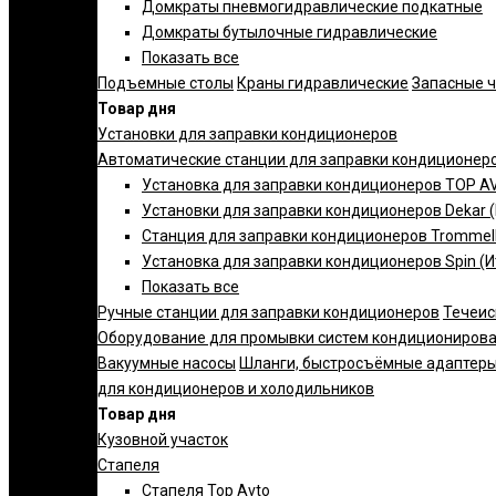
Домкраты пневмогидравлические подкатные
Домкраты бутылочные гидравлические
Показать все
Подъемные столы
Краны гидравлические
Запасные 
Товар дня
Установки для заправки кондиционеров
Автоматические станции для заправки кондиционер
Установка для заправки кондиционеров TOP AV
Установки для заправки кондиционеров Dekar 
Станция для заправки кондиционеров Trommelb
Установка для заправки кондиционеров Spin (И
Показать все
Ручные станции для заправки кондиционеров
Течеис
Оборудование для промывки систем кондициониров
Вакуумные насосы
Шланги, быстросъёмные адаптеры
для кондиционеров и холодильников
Товар дня
Кузовной участок
Стапеля
Стапеля Top Avto