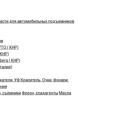
части для автомобильных подъемников
ов
TO ( КНР)
(КНР)
erg ( КНР)
талия)
катели, УФ Краситель, Очки, Фонари.
ания
, съёмники
Фреон, хладагенты
Масла