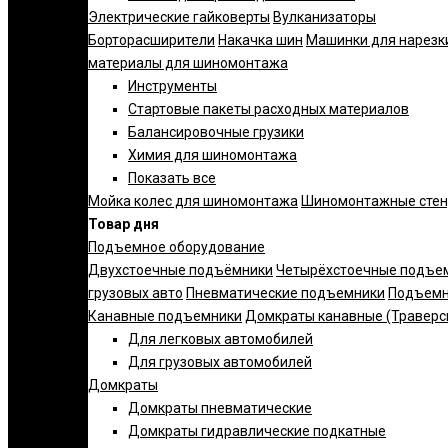
Электрические гайковерты
Вулканизаторы
Борторасширители
Накачка шин
Машинки для нарезк
материалы для шиномонтажа
Инструменты
Стартовые пакеты расходных материалов
Балансировочные грузики
Химия для шиномонтажа
Показать все
Мойка колес для шиномонтажа
Шиномонтажные сте
Товар дня
Подъемное оборудование
Двухстоечные подъёмники
Четырёхстоечные подъе
грузовых авто
Пневматические подъемники
Подъемн
Канавные подъемники
Домкраты канавные (Траверс
Для легковых автомобилей
Для грузовых автомобилей
Домкраты
Домкраты пневматические
Домкраты гидравлические подкатные