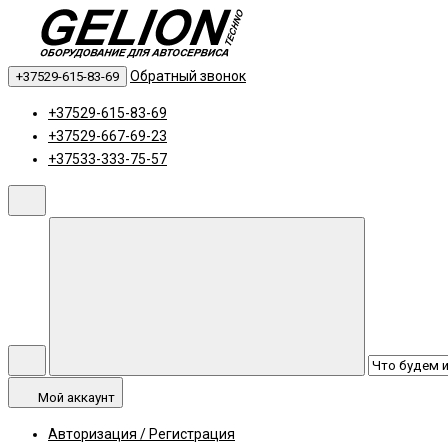
Обратный звонок
+37529-615-83-69
+37529-615-83-69
+37529-667-69-23
+37533-333-75-57
Мой аккаунт
Авторизация / Регистрация