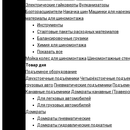
Электрические гайковерты
Вулканизаторы
Борторасширители
Накачка шин
Машинки для нарезк
материалы для шиномонтажа
Инструменты
Стартовые пакеты расходных материалов
Балансировочные грузики
Химия для шиномонтажа
Показать все
Мойка колес для шиномонтажа
Шиномонтажные сте
Товар дня
Подъемное оборудование
Двухстоечные подъёмники
Четырёхстоечные подъе
грузовых авто
Пневматические подъемники
Подъемн
Канавные подъемники
Домкраты канавные (Траверс
Для легковых автомобилей
Для грузовых автомобилей
Домкраты
Домкраты пневматические
Домкраты гидравлические подкатные