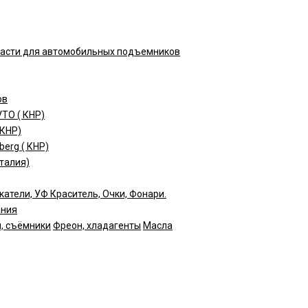
части для автомобильных подъемников
ов
TO ( КНР)
(КНР)
erg ( КНР)
талия)
катели, УФ Краситель, Очки, Фонари.
ания
, съёмники
Фреон, хладагенты
Масла