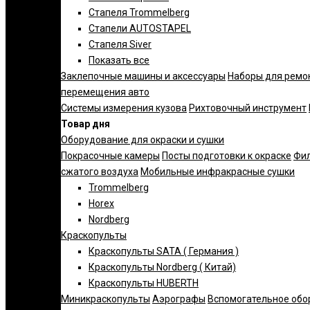
Стапеля Trommelberg
Стапели AUTOSTAPEL
Стапеля Siver
Показать все
Заклепочные машины и аксессуары
Наборы для ремо
перемещения авто
Системы измерения кузова
Рихтовочный инструмент
Товар дня
Оборудование для окраски и сушки
Покрасочные камеры
Посты подготовки к окраске
Фил
сжатого воздуха
Мобильные инфракрасные сушки
Trommelberg
Horex
Nordberg
Краскопульты
Краскопульты SATA ( Германия )
Краскопульты Nordberg ( Китай)
Краскопульты HUBERTH
Миникраскопульты
Аэрографы
Вспомогательное обо