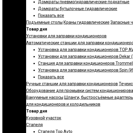
Домкраты пневмогидравлические подкатные
Домкраты бутылочные гидравлические
Показать все
Подъемные столы
Краны гидравлические
Запасные 
Товар дня
Установки для заправки кондиционеров
Автоматические станции для заправки кондиционер
Установка для заправки кондиционеров TOP AV
Установки для заправки кондиционеров Dekar 
Станция для заправки кондиционеров Trommelb
Установка для заправки кондиционеров Spin (И
Показать все
Ручные станции для заправки кондиционеров
Течеис
Оборудование для промывки систем кондициониров
Вакуумные насосы
Шланги, быстросъёмные адаптеры
для кондиционеров и холодильников
Товар дня
Кузовной участок
Стапеля
Стапеля Top Avto