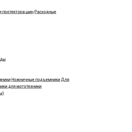
и протектора шин
Расходные
нды
мники
Ножничные подъемники
Для
ики для мототехники
ы)