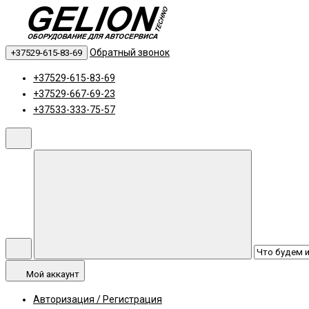
Обратный звонок
+37529-615-83-69
+37529-615-83-69
+37529-667-69-23
+37533-333-75-57
Мой аккаунт
Авторизация / Регистрация