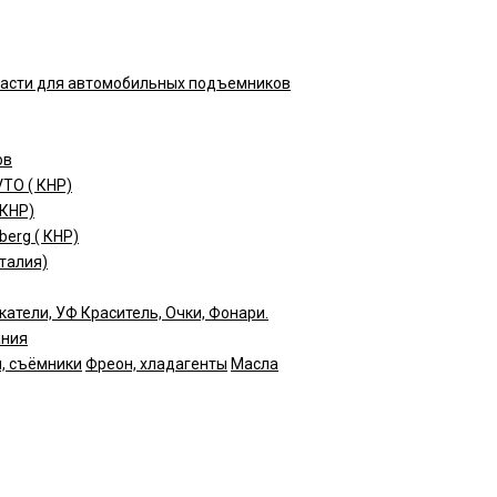
части для автомобильных подъемников
ов
TO ( КНР)
(КНР)
erg ( КНР)
талия)
катели, УФ Краситель, Очки, Фонари.
ания
, съёмники
Фреон, хладагенты
Масла