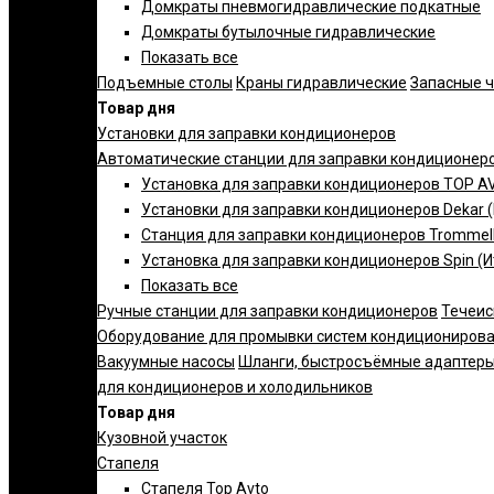
Домкраты пневмогидравлические подкатные
Домкраты бутылочные гидравлические
Показать все
Подъемные столы
Краны гидравлические
Запасные 
Товар дня
Установки для заправки кондиционеров
Автоматические станции для заправки кондиционер
Установка для заправки кондиционеров TOP AV
Установки для заправки кондиционеров Dekar 
Станция для заправки кондиционеров Trommelb
Установка для заправки кондиционеров Spin (И
Показать все
Ручные станции для заправки кондиционеров
Течеис
Оборудование для промывки систем кондициониров
Вакуумные насосы
Шланги, быстросъёмные адаптеры
для кондиционеров и холодильников
Товар дня
Кузовной участок
Стапеля
Стапеля Top Avto