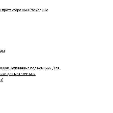
и протектора шин
Расходные
нды
мники
Ножничные подъемники
Для
ики для мототехники
ы)