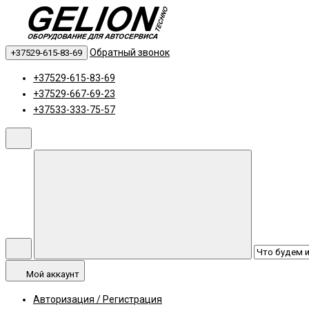
Обратный звонок
+37529-615-83-69
+37529-615-83-69
+37529-667-69-23
+37533-333-75-57
Мой аккаунт
Авторизация / Регистрация