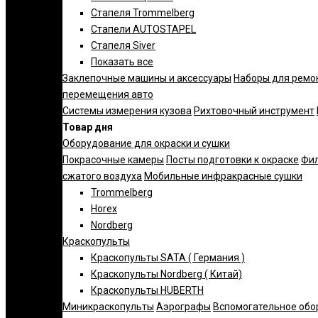
Стапеля Trommelberg
Стапели AUTOSTAPEL
Стапеля Siver
Показать все
Заклепочные машины и аксессуары
Наборы для ремо
перемещения авто
Системы измерения кузова
Рихтовочный инструмент
Товар дня
Оборудование для окраски и сушки
Покрасочные камеры
Посты подготовки к окраске
Фил
сжатого воздуха
Мобильные инфракрасные сушки
Trommelberg
Horex
Nordberg
Краскопульты
Краскопульты SATA ( Германия )
Краскопульты Nordberg ( Китай)
Краскопульты HUBERTH
Миникраскопульты
Аэрографы
Вспомогательное обо