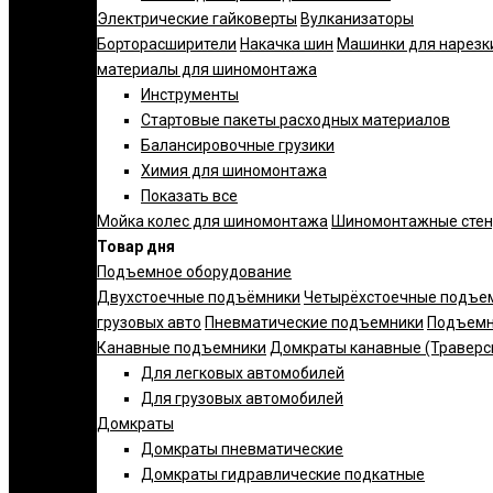
Электрические гайковерты
Вулканизаторы
Борторасширители
Накачка шин
Машинки для нарезк
материалы для шиномонтажа
Инструменты
Стартовые пакеты расходных материалов
Балансировочные грузики
Химия для шиномонтажа
Показать все
Мойка колес для шиномонтажа
Шиномонтажные сте
Товар дня
Подъемное оборудование
Двухстоечные подъёмники
Четырёхстоечные подъе
грузовых авто
Пневматические подъемники
Подъемн
Канавные подъемники
Домкраты канавные (Траверс
Для легковых автомобилей
Для грузовых автомобилей
Домкраты
Домкраты пневматические
Домкраты гидравлические подкатные