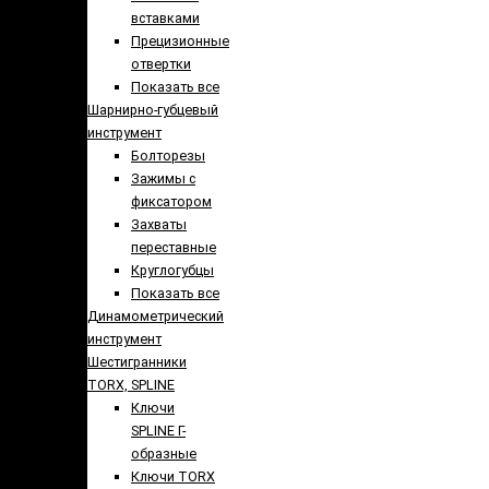
вставками
Прецизионные
отвертки
Показать все
Шарнирно-губцевый
инструмент
Болторезы
Зажимы с
фиксатором
Захваты
переставные
Круглогубцы
Показать все
Динамометрический
инструмент
Шестигранники
TORX, SPLINE
Ключи
SPLINE Г-
образные
Ключи TORX