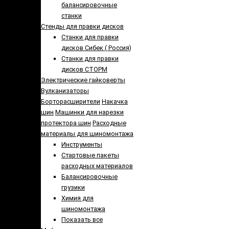
балансировочные
станки
Стенды для правки дисков
Cтанки для правки
дисков Сибек ( Россия)
Станки для правки
дисков СТОРМ
Электрические гайковерты
Вулканизаторы
Борторасширители
Накачка
шин
Машинки для нарезки
протектора шин
Расходные
материалы для шиномонтажа
Инструменты
Стартовые пакеты
расходных материалов
Балансировочные
грузики
Химия для
шиномонтажа
Показать все