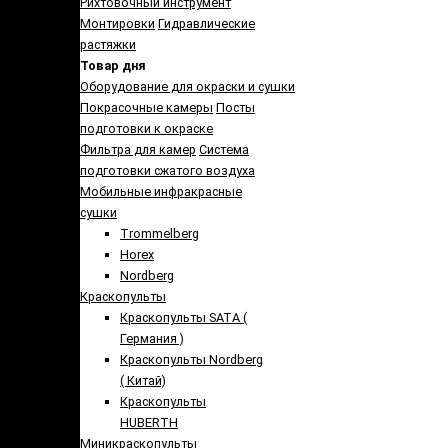
Рихтовочный инструмент
Монтировки
Гидравлические
растяжки
Товар дня
Оборудование для окраски и сушки
Покрасочные камеры
Посты
подготовки к окраске
Фильтра для камер
Система
подготовки сжатого воздуха
Мобильные инфракрасные
сушки
Trommelberg
Horex
Nordberg
Краскопульты
Краскопульты SATA (
Германия )
Краскопульты Nordberg
( Китай)
Краскопульты
HUBERTH
Миникраскопульты