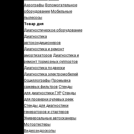
Аэрографы
Вспомогательное
оборудование
Мобильные
пылесосы
Товар дня
Диагностическое оборудование
Диагностика
автокондиционеров
Диагностика и ремонт
амортизаторов
Диагностика и
ремонт тормозных суппортов
Диагностика подвески
Диагностика электромобилей
Осциллографы
Промывка
сажевых фильтров
Стенды
для диагностики ГУР
Стенды
для проверки рулевых реек
Cтенды для диагностики
генераторов и стартеров
Универсальные автосканеры
Мотортестеры
Видеоэндоскопы