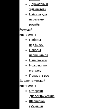
Держатели и
Удлинители
Наборы для
нарезания
резьбы
Режущий
инструмент
Наборы
надфилей
Наборы
напильников
Напильники
Ножовки по
металлу
Показать все
Диэлектрический
инструмент
Отвертки
диэлектрические
Шарнирно-
губцевый