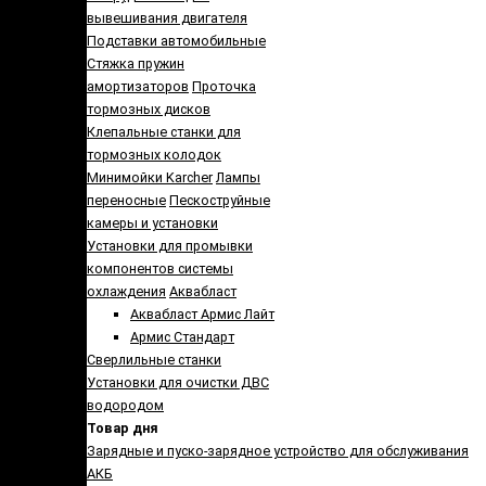
вывешивания двигателя
Подставки автомобильные
Стяжка пружин
амортизаторов
Проточка
тормозных дисков
Клепальные станки для
тормозных колодок
Минимойки Karcher
Лампы
переносные
Пескоструйные
камеры и установки
Установки для промывки
компонентов системы
охлаждения
Аквабласт
Аквабласт Армис Лайт
Армис Стандарт
Сверлильные станки
Установки для очистки ДВС
водородом
Товар дня
Зарядные и пуско-зарядное устройство для обслуживания
АКБ