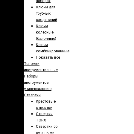
наборах
Ключи для
трубных
соединений
Ключи
колесные
(балонные)
Ключи
комбинированные
Показать все
Тележки
инструментальные
Наборы
инструментов
универсальные
Отвертки
Крестовые
отвертки
Отвертки
TORX
Отвертки со
сменными