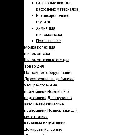
Стартовые пакеты
расходных материалов
Балансировочные
грузики
Химия для
шиномонтажа
Показать все
Мойка колес для
шиномонтажа
Шиномонтажные стенды
Товар дня
Подъемное оборудование
Двухстоечные подъёмники
Четырёхстоечные
подъемники
Ножничные
подъемники
Для грузовых
авто
Пневматические
подъемники
Подъемники для
мототехники
Канавные подъемники
Домкраты канавные