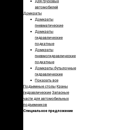
Для грузовых
автомобилей
Домкраты
Домкраты
пневматические
Домкраты
гидравлические
подкатные
Домкраты
пневмогидравлические
подкатные
Домкраты бутылочные
гидравлические
Показать все
Подъемные столы
Краны
гидравлические
Запасные
части для автомобильных
подъемников
Специальное предложение