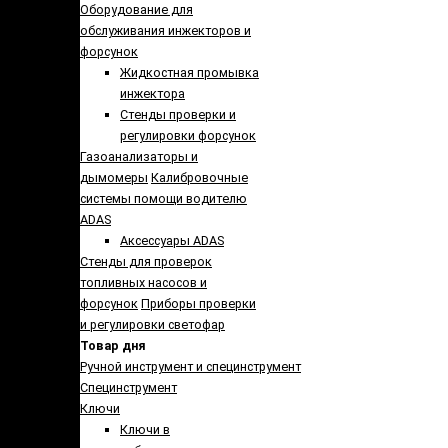
Оборудование для
обслуживания инжекторов и
форсунок
Жидкостная промывка
инжектора
Стенды проверки и
регулировки форсунок
Газоанализаторы и
дымомеры
Калибровочные
системы помощи водителю
ADAS
Аксессуары ADAS
Стенды для проверок
топливных насосов и
форсунок
Приборы проверки
и регулировки светофар
Товар дня
Ручной инструмент и специнструмент
Специнструмент
Ключи
Ключи в