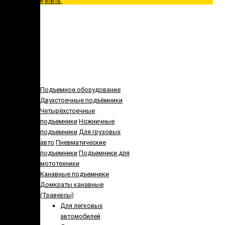
Купить
Подъемное оборудование
Двухстоечные подъёмники
Четырёхстоечные
подъемники
Ножничные
подъемники
Для грузовых
авто
Пневматические
подъемники
Подъемники для
мототехники
Канавные подъемники
Домкраты канавные
(Траверсы)
Для легковых
автомобилей