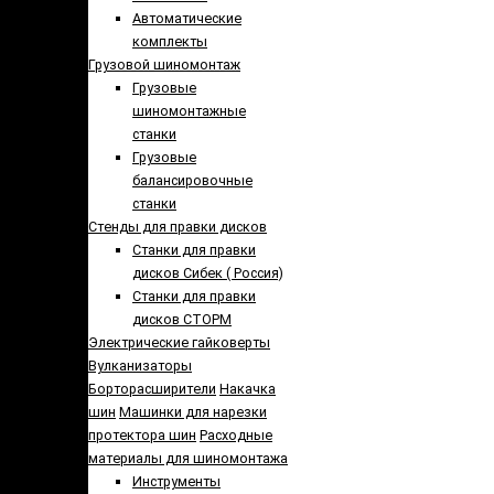
Автоматические
комплекты
Грузовой шиномонтаж
Грузовые
шиномонтажные
станки
Грузовые
балансировочные
станки
Стенды для правки дисков
Cтанки для правки
дисков Сибек ( Россия)
Станки для правки
дисков СТОРМ
Электрические гайковерты
Вулканизаторы
Борторасширители
Накачка
шин
Машинки для нарезки
протектора шин
Расходные
материалы для шиномонтажа
Инструменты