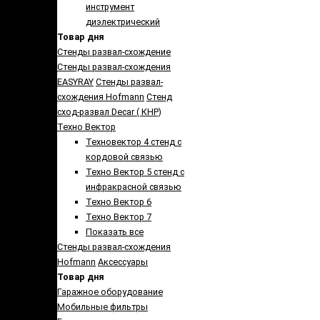
инструмент
диэлектрический
Товар дня
Стенды развал-схождение
Стенды развал-схождения
EASYRAY
Стенды развал-
схождения Hofmann
Стенд
сход-развал Decar ( КНР)
Техно Вектор
Техновектор 4 стенд с
кордовой связью
Техно Вектор 5 стенд с
инфракрасной связью
Техно Вектор 6
Техно Вектор 7
Показать все
Стенды развал-схождения
Hofmann
Аксеcсуары
Товар дня
Гаражное оборудование
Мобильные фильтры