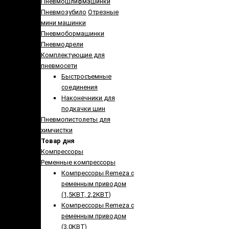
Пневмошлифмашинки
Пневмозубило
Отрезные
мини машинки
Пневмобормашинки
Пневмодрели
Комплектующие для
пневмосети
Быстросъемные
соединения
Наконечники для
подкачки шин
Пневмопистолеты для
химчистки
Товар дня
Компрессоры
Ременные компрессоры
Компрессоры Remeza с
ременным приводом
(1,5КВТ, 2,2КВТ)
Компрессоры Remeza с
ременным приводом
(3,0КВТ)