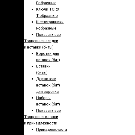
Г-образные
Ключи TORX
Т-образные
Шестигранники
Г-образные
Показать все
Торцевые насадки
и вставки (биты)
Воротки для
вставок (бит)
Вставки
(биты)
Держатели
вставок (бит)
для воротка
Наборы
вставок (бит)
Показать все
Торцевые головки
и принадлежности
Принадлежности