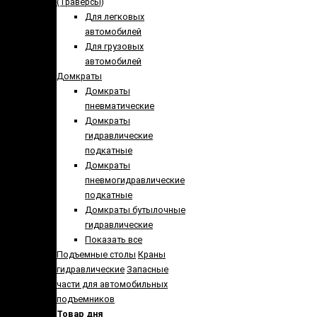
(Траверсы)
Для легковых
автомобилей
Для грузовых
автомобилей
Домкраты
Домкраты
пневматические
Домкраты
гидравлические
подкатные
Домкраты
пневмогидравлические
подкатные
Домкраты бутылочные
гидравлические
Показать все
Подъемные столы
Краны
гидравлические
Запасные
части для автомобильных
подъемников
Товар дня