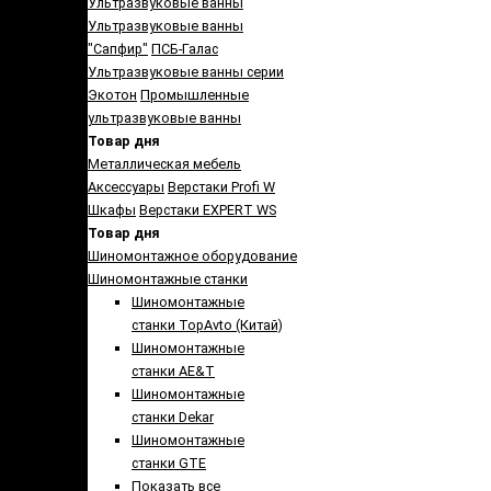
Ультразвуковые ванны
Ультразвуковые ванны
"Сапфир"
ПСБ-Галас
Ультразвуковые ванны серии
Экотон
Промышленные
ультразвуковые ванны
Товар дня
Металлическая мебель
Аксессуары
Верстаки Profi W
Шкафы
Верстаки EXPERT WS
Товар дня
Шиномонтажное оборудование
Шиномонтажные станки
Шиномонтажные
станки TopAvto (Китай)
Шиномонтажные
станки AE&T
Шиномонтажные
станки Dekar
Шиномонтажные
станки GTE
Показать все