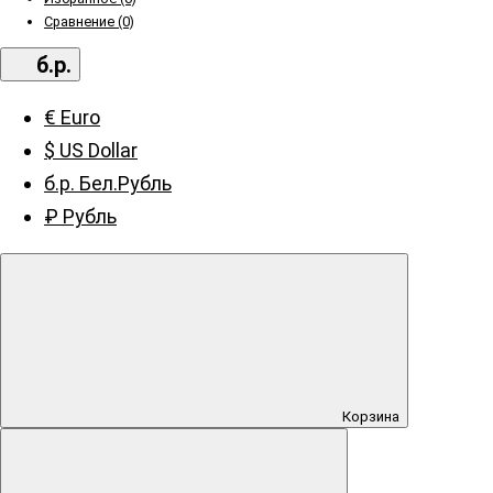
Сравнение (0)
б.р.
€ Euro
$ US Dollar
б.р. Бел.Рубль
₽ Рубль
Корзина