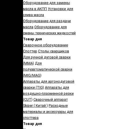
Оборудование для замены
масла в АКПП
Установки для
слива масла
Оборудование для раздачи
масла
Оборудование для
смены технических жидкостей
Товар дня
Сварочное оборудование
Споттер
Столы сварщиков
Для ручной дуговой сварки
(MMA)
Для
полуавтоматической сварки
(MIG/MAG)
Аппараты для аргонодуговой
сварки (TIG)
Аппараты для
воздушно-плазменной резки
(CUT)
Сварочный аппарат
Skiper ( Китай )
Расходные
материалы и аксессуары для
споттера
Товар дня