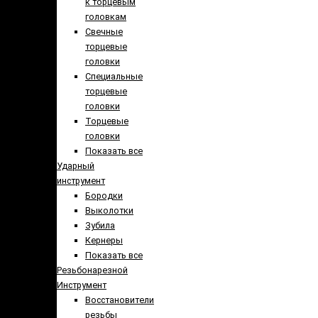
к торцевым
головкам
Свечные
торцевые
головки
Специальные
торцевые
головки
Торцевые
головки
Показать все
Ударный
инструмент
Бородки
Выколотки
Зубила
Кернеры
Показать все
Резьбонарезной
Инструмент
Восстановители
резьбы