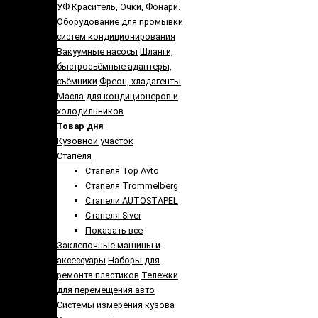
УФ Краситель, Очки, Фонари.
Оборудование для промывки
систем кондиционирования
Вакуумные насосы
Шланги,
быстросъёмные адаптеры,
съёмники
Фреон, хладагенты
Масла для кондиционеров и
холодильников
Товар дня
Кузовной участок
Стапеля
Стапеля Top Avto
Стапеля Trommelberg
Стапели AUTOSTAPEL
Стапеля Siver
Показать все
Заклепочные машины и
аксессуары
Наборы для
ремонта пластиков
Тележки
для перемещения авто
Системы измерения кузова