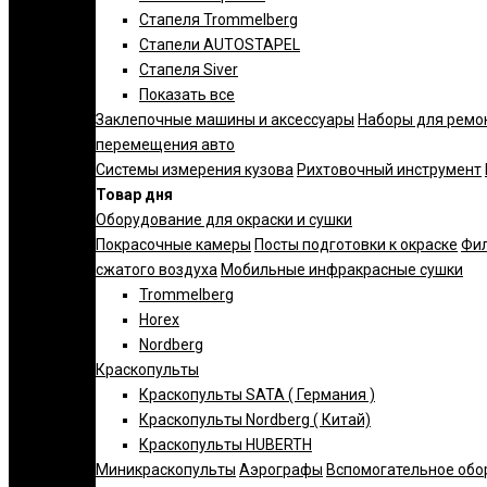
Стапеля Trommelberg
Стапели AUTOSTAPEL
Стапеля Siver
Показать все
Заклепочные машины и аксессуары
Наборы для ремо
перемещения авто
Системы измерения кузова
Рихтовочный инструмент
Товар дня
Оборудование для окраски и сушки
Покрасочные камеры
Посты подготовки к окраске
Фил
сжатого воздуха
Мобильные инфракрасные сушки
Trommelberg
Horex
Nordberg
Краскопульты
Краскопульты SATA ( Германия )
Краскопульты Nordberg ( Китай)
Краскопульты HUBERTH
Миникраскопульты
Аэрографы
Вспомогательное обо