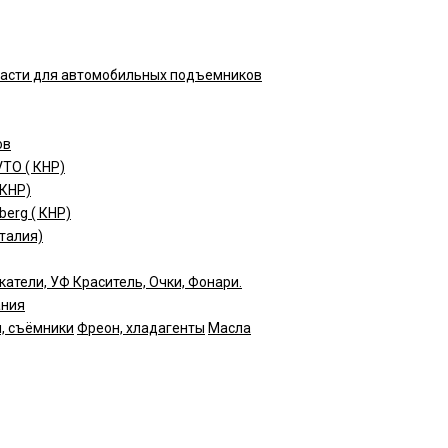
части для автомобильных подъемников
ов
TO ( КНР)
(КНР)
erg ( КНР)
талия)
катели, УФ Краситель, Очки, Фонари.
ания
, съёмники
Фреон, хладагенты
Масла