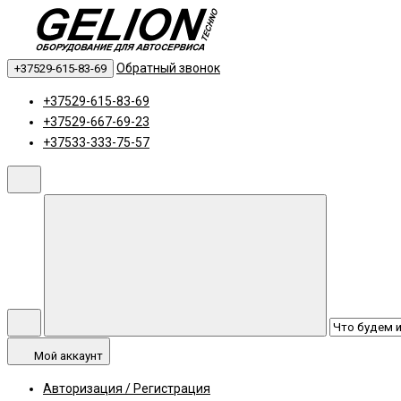
Обратный звонок
+37529-615-83-69
+37529-615-83-69
+37529-667-69-23
+37533-333-75-57
Мой аккаунт
Авторизация / Регистрация