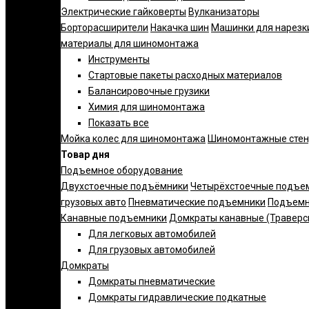
Электрические гайковерты
Вулканизаторы
Борторасширители
Накачка шин
Машинки для нарезк
материалы для шиномонтажа
Инструменты
Стартовые пакеты расходных материалов
Балансировочные грузики
Химия для шиномонтажа
Показать все
Мойка колес для шиномонтажа
Шиномонтажные сте
Товар дня
Подъемное оборудование
Двухстоечные подъёмники
Четырёхстоечные подъе
грузовых авто
Пневматические подъемники
Подъемн
Канавные подъемники
Домкраты канавные (Траверс
Для легковых автомобилей
Для грузовых автомобилей
Домкраты
Домкраты пневматические
Домкраты гидравлические подкатные