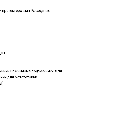
и протектора шин
Расходные
нды
мники
Ножничные подъемники
Для
ики для мототехники
ы)