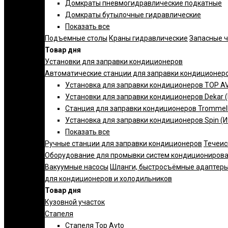
Домкраты пневмогидравлические подкатные
Домкраты бутылочные гидравлические
Показать все
Подъемные столы
Краны гидравлические
Запасные 
Товар дня
Установки для заправки кондиционеров
Автоматические станции для заправки кондиционер
Установка для заправки кондиционеров TOP AV
Установки для заправки кондиционеров Dekar 
Станция для заправки кондиционеров Trommelb
Установка для заправки кондиционеров Spin (И
Показать все
Ручные станции для заправки кондиционеров
Течеис
Оборудование для промывки систем кондициониров
Вакуумные насосы
Шланги, быстросъёмные адаптеры
для кондиционеров и холодильников
Товар дня
Кузовной участок
Стапеля
Стапеля Top Avto