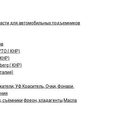
части для автомобильных подъемников
ов
TO ( КНР)
(КНР)
erg ( КНР)
талия)
катели, УФ Краситель, Очки, Фонари.
ания
, съёмники
Фреон, хладагенты
Масла