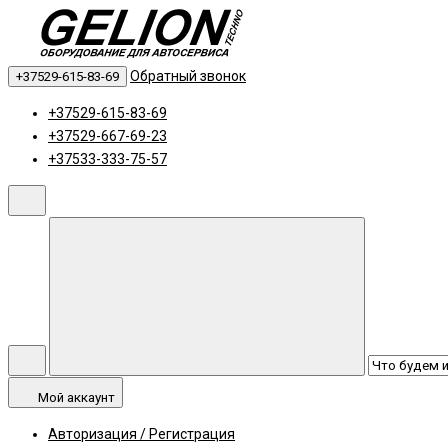
Обратный звонок
+37529-615-83-69
+37529-615-83-69
+37529-667-69-23
+37533-333-75-57
Мой аккаунт
Авторизация / Регистрация