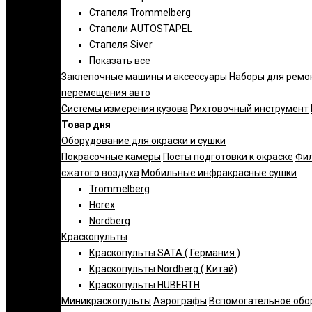
Стапеля Trommelberg
Стапели AUTOSTAPEL
Стапеля Siver
Показать все
Заклепочные машины и аксессуары
Наборы для ремо
перемещения авто
Системы измерения кузова
Рихтовочный инструмент
Товар дня
Оборудование для окраски и сушки
Покрасочные камеры
Посты подготовки к окраске
Фил
сжатого воздуха
Мобильные инфракрасные сушки
Trommelberg
Horex
Nordberg
Краскопульты
Краскопульты SATA ( Германия )
Краскопульты Nordberg ( Китай)
Краскопульты HUBERTH
Миникраскопульты
Аэрографы
Вспомогательное обо