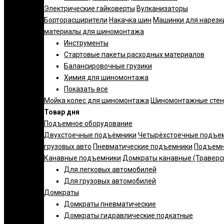
Электрические гайковерты
Вулканизаторы
Борторасширители
Накачка шин
Машинки для нарезк
материалы для шиномонтажа
Инструменты
Стартовые пакеты расходных материалов
Балансировочные грузики
Химия для шиномонтажа
Показать все
Мойка колес для шиномонтажа
Шиномонтажные сте
Товар дня
Подъемное оборудование
Двухстоечные подъёмники
Четырёхстоечные подъе
грузовых авто
Пневматические подъемники
Подъемн
Канавные подъемники
Домкраты канавные (Траверс
Для легковых автомобилей
Для грузовых автомобилей
Домкраты
Домкраты пневматические
Домкраты гидравлические подкатные