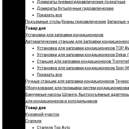
Домкраты пневмогидравлические подкатные
Домкраты бутылочные гидравлические
Показать все
Подъемные столы
Краны гидравлические
Запасные 
Товар дня
Установки для заправки кондиционеров
Автоматические станции для заправки кондиционер
Установка для заправки кондиционеров TOP AV
Установки для заправки кондиционеров Dekar 
Станция для заправки кондиционеров Trommelb
Установка для заправки кондиционеров Spin (И
Показать все
Ручные станции для заправки кондиционеров
Течеис
Оборудование для промывки систем кондициониров
Вакуумные насосы
Шланги, быстросъёмные адаптеры
для кондиционеров и холодильников
Товар дня
Кузовной участок
Стапеля
Стапеля Top Avto