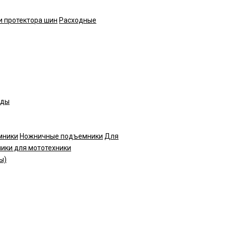
и протектора шин
Расходные
нды
мники
Ножничные подъемники
Для
ики для мототехники
ы)