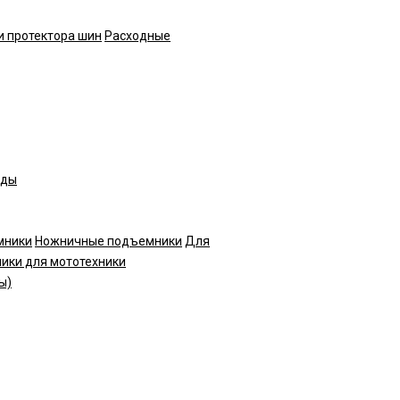
и протектора шин
Расходные
нды
мники
Ножничные подъемники
Для
ики для мототехники
ы)