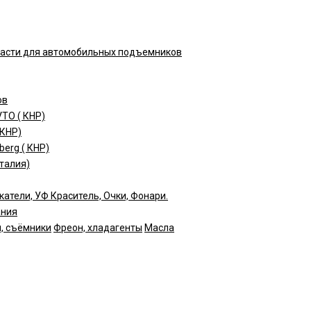
части для автомобильных подъемников
ов
TO ( КНР)
(КНР)
erg ( КНР)
талия)
катели, УФ Краситель, Очки, Фонари.
ания
, съёмники
Фреон, хладагенты
Масла