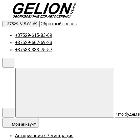
Обратный звонок
+37529-615-83-69
+37529-615-83-69
+37529-667-69-23
+37533-333-75-57
Мой аккаунт
Авторизация / Регистрация