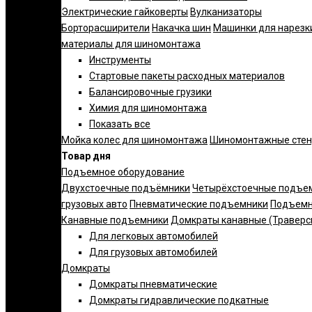
Электрические гайковерты
Вулканизаторы
Борторасширители
Накачка шин
Машинки для нарезк
материалы для шиномонтажа
Инструменты
Стартовые пакеты расходных материалов
Балансировочные грузики
Химия для шиномонтажа
Показать все
Мойка колес для шиномонтажа
Шиномонтажные сте
Товар дня
Подъемное оборудование
Двухстоечные подъёмники
Четырёхстоечные подъе
грузовых авто
Пневматические подъемники
Подъемн
Канавные подъемники
Домкраты канавные (Траверс
Для легковых автомобилей
Для грузовых автомобилей
Домкраты
Домкраты пневматические
Домкраты гидравлические подкатные