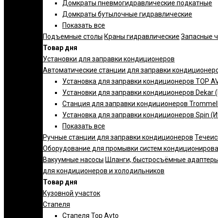
Домкраты пневмогидравлические подкатные
Домкраты бутылочные гидравлические
Показать все
Подъемные столы
Краны гидравлические
Запасные 
Товар дня
Установки для заправки кондиционеров
Автоматические станции для заправки кондиционер
Установка для заправки кондиционеров TOP AV
Установки для заправки кондиционеров Dekar 
Станция для заправки кондиционеров Trommelb
Установка для заправки кондиционеров Spin (И
Показать все
Ручные станции для заправки кондиционеров
Течеис
Оборудование для промывки систем кондициониров
Вакуумные насосы
Шланги, быстросъёмные адаптеры
для кондиционеров и холодильников
Товар дня
Кузовной участок
Стапеля
Стапеля Top Avto