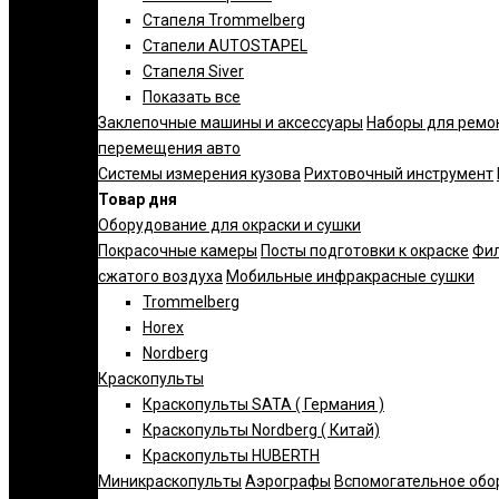
Стапеля Trommelberg
Стапели AUTOSTAPEL
Стапеля Siver
Показать все
Заклепочные машины и аксессуары
Наборы для ремо
перемещения авто
Системы измерения кузова
Рихтовочный инструмент
Товар дня
Оборудование для окраски и сушки
Покрасочные камеры
Посты подготовки к окраске
Фил
сжатого воздуха
Мобильные инфракрасные сушки
Trommelberg
Horex
Nordberg
Краскопульты
Краскопульты SATA ( Германия )
Краскопульты Nordberg ( Китай)
Краскопульты HUBERTH
Миникраскопульты
Аэрографы
Вспомогательное обо