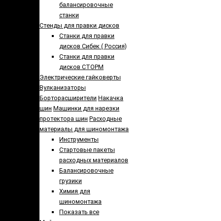
балансировочные
станки
Стенды для правки дисков
Cтанки для правки
дисков Сибек ( Россия)
Станки для правки
дисков СТОРМ
Электрические гайковерты
Вулканизаторы
Борторасширители
Накачка
шин
Машинки для нарезки
протектора шин
Расходные
материалы для шиномонтажа
Инструменты
Стартовые пакеты
расходных материалов
Балансировочные
грузики
Химия для
шиномонтажа
Показать все