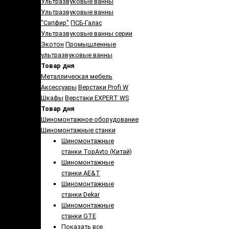
Ультразвуковые ванны
Ультразвуковые ванны
"Сапфир"
ПСБ-Галас
Ультразвуковые ванны серии
Экотон
Промышленные
ультразвуковые ванны
Товар дня
Металлическая мебель
Аксессуары
Верстаки Profi W
Шкафы
Верстаки EXPERT WS
Товар дня
Шиномонтажное оборудование
Шиномонтажные станки
Шиномонтажные
станки TopAvto (Китай)
Шиномонтажные
станки AE&T
Шиномонтажные
станки Dekar
Шиномонтажные
станки GTE
Показать все