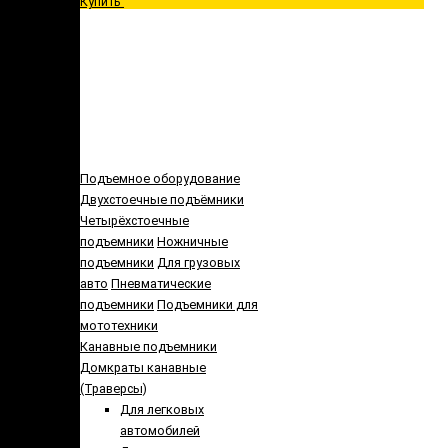
Купить
Подъемное оборудование
Двухстоечные подъёмники
Четырёхстоечные
подъемники
Ножничные
подъемники
Для грузовых
авто
Пневматические
подъемники
Подъемники для
мототехники
Канавные подъемники
Домкраты канавные
(Траверсы)
Для легковых
автомобилей