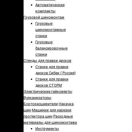
Автоматические
комплекты
Грузовой шиномонтаж
Грузовые
шиномонтажные
станки
Грузовые
балансировочные
станки
Стенды для правки дисков
Cтанки для правки
дисков Сибек ( Россия)
Станки для правки
дисков СТОРМ
Электрические гайковерты
Вулканизаторы
Борторасширители
Накачка
шин
Машинки для нарезки
протектора шин
Расходные
материалы для шиномонтажа
Инструменты