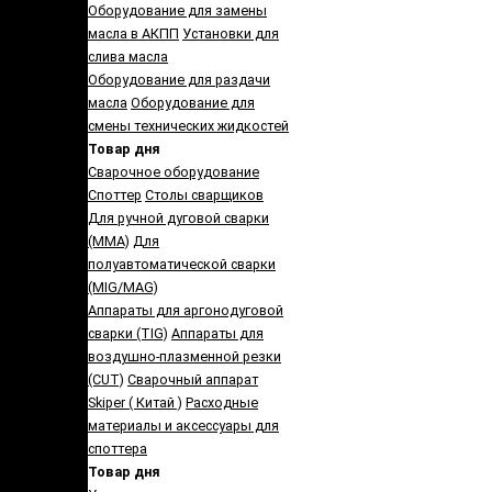
Оборудование для замены
масла в АКПП
Установки для
слива масла
Оборудование для раздачи
масла
Оборудование для
смены технических жидкостей
Товар дня
Сварочное оборудование
Споттер
Столы сварщиков
Для ручной дуговой сварки
(MMA)
Для
полуавтоматической сварки
(MIG/MAG)
Аппараты для аргонодуговой
сварки (TIG)
Аппараты для
воздушно-плазменной резки
(CUT)
Сварочный аппарат
Skiper ( Китай )
Расходные
материалы и аксессуары для
споттера
Товар дня