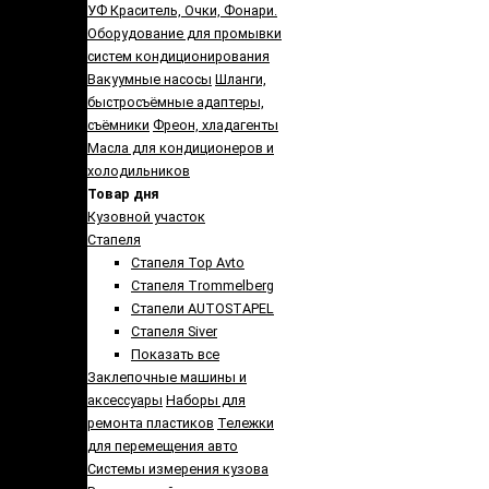
УФ Краситель, Очки, Фонари.
Оборудование для промывки
систем кондиционирования
Вакуумные насосы
Шланги,
быстросъёмные адаптеры,
съёмники
Фреон, хладагенты
Масла для кондиционеров и
холодильников
Товар дня
Кузовной участок
Стапеля
Стапеля Top Avto
Стапеля Trommelberg
Стапели AUTOSTAPEL
Стапеля Siver
Показать все
Заклепочные машины и
аксессуары
Наборы для
ремонта пластиков
Тележки
для перемещения авто
Системы измерения кузова