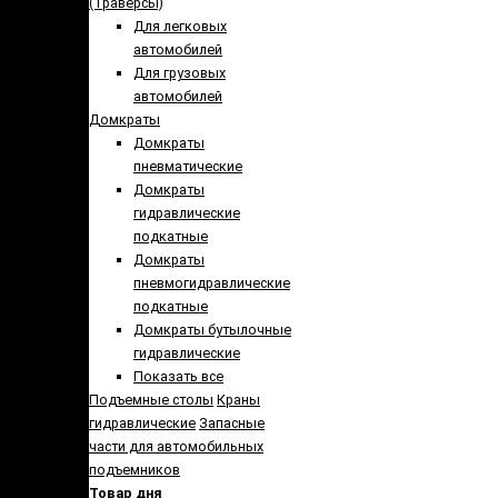
(Траверсы)
Для легковых
автомобилей
Для грузовых
автомобилей
Домкраты
Домкраты
пневматические
Домкраты
гидравлические
подкатные
Домкраты
пневмогидравлические
подкатные
Домкраты бутылочные
гидравлические
Показать все
Подъемные столы
Краны
гидравлические
Запасные
части для автомобильных
подъемников
Товар дня