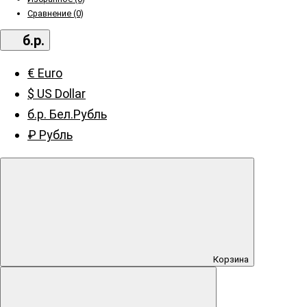
Сравнение (0)
б.р.
€ Euro
$ US Dollar
б.р. Бел.Рубль
₽ Рубль
Корзина