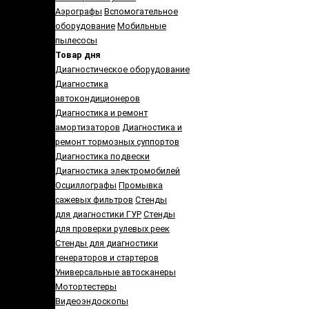
Аэрографы
Вспомогательное
оборудование
Мобильные
пылесосы
Товар дня
Диагностическое оборудование
Диагностика
автокондиционеров
Диагностика и ремонт
амортизаторов
Диагностика и
ремонт тормозных суппортов
Диагностика подвески
Диагностика электромобилей
Осциллографы
Промывка
сажевых фильтров
Стенды
для диагностики ГУР
Стенды
для проверки рулевых реек
Cтенды для диагностики
генераторов и стартеров
Универсальные автосканеры
Мотортестеры
Видеоэндоскопы