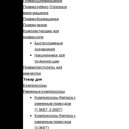
Пневмошлифмашинки
Пневмозубило
Отрезные
мини машинки
Пневмобормашинки
Пневмодрели
Комплектующие для
пневмосети
Быстросъемные
соединения
Наконечники для
подкачки шин
Пневмопистолеты для
химчистки
Товар дня
Компрессоры
Ременные компрессоры
Компрессоры Remeza с
ременным приводом
(1,5КВТ, 2,2КВТ)
Компрессоры Remeza с
ременным приводом
(3,0КВТ)