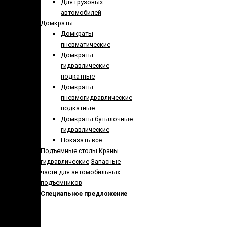
Для грузовых
автомобилей
Домкраты
Домкраты
пневматические
Домкраты
гидравлические
подкатные
Домкраты
пневмогидравлические
подкатные
Домкраты бутылочные
гидравлические
Показать все
Подъемные столы
Краны
гидравлические
Запасные
части для автомобильных
подъемников
Специальное предложение