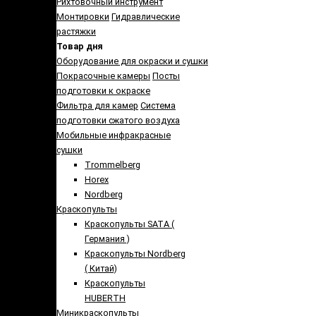
Рихтовочный инструмент
Монтировки
Гидравлические
растяжки
Товар дня
Оборудование для окраски и сушки
Покрасочные камеры
Посты
подготовки к окраске
Фильтра для камер
Система
подготовки сжатого воздуха
Мобильные инфракрасные
сушки
Trommelberg
Horex
Nordberg
Краскопульты
Краскопульты SATA (
Германия )
Краскопульты Nordberg
( Китай)
Краскопульты
HUBERTH
Миникраскопульты