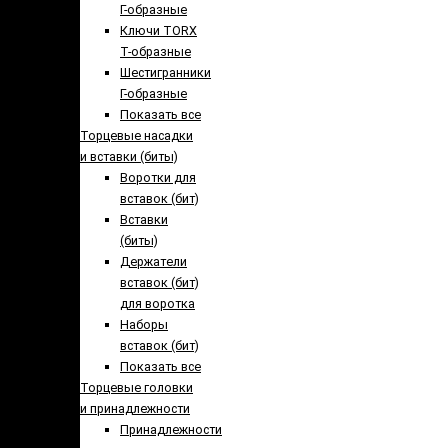
Г-образные
Ключи TORX
Т-образные
Шестигранники
Г-образные
Показать все
Торцевые насадки
и вставки (биты)
Воротки для
вставок (бит)
Вставки
(биты)
Держатели
вставок (бит)
для воротка
Наборы
вставок (бит)
Показать все
Торцевые головки
и принадлежности
Принадлежности