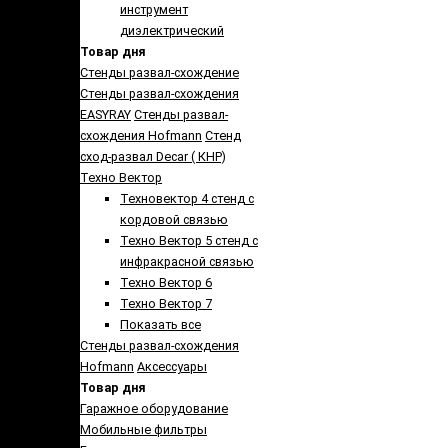
инструмент
диэлектрический
Товар дня
Стенды развал-схождение
Стенды развал-схождения
EASYRAY
Стенды развал-
схождения Hofmann
Стенд
сход-развал Decar ( КНР)
Техно Вектор
Техновектор 4 стенд с
кордовой связью
Техно Вектор 5 стенд с
инфракрасной связью
Техно Вектор 6
Техно Вектор 7
Показать все
Стенды развал-схождения
Hofmann
Аксеcсуары
Товар дня
Гаражное оборудование
Мобильные фильтры