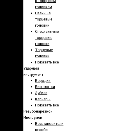
к торцевым
головкам
Свечные
торцевые
головки
Специальные
торцевые
головки
Торцевые
головки
Показать все
Ударный
инструмент
Бородки
Выколотки
Зубила
Кернеры
Показать все
Резьбонарезной
Инструмент
Восстановители
резьбы