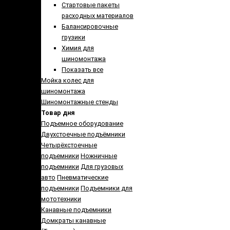
Стартовые пакеты
расходных материалов
Балансировочные
грузики
Химия для
шиномонтажа
Показать все
Мойка колес для
шиномонтажа
Шиномонтажные стенды
Товар дня
Подъемное оборудование
Двухстоечные подъёмники
Четырёхстоечные
подъемники
Ножничные
подъемники
Для грузовых
авто
Пневматические
подъемники
Подъемники для
мототехники
Канавные подъемники
Домкраты канавные