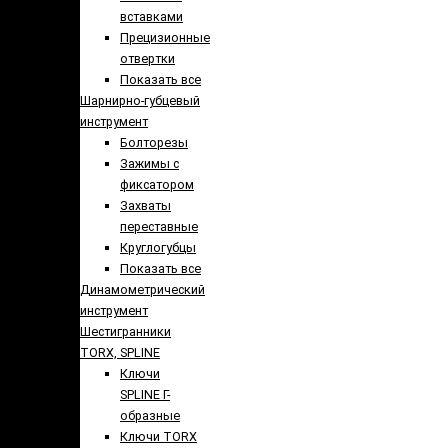
вставками
Прецизионные
отвертки
Показать все
Шарнирно-губцевый
инструмент
Болторезы
Зажимы с
фиксатором
Захваты
переставные
Круглогубцы
Показать все
Динамометрический
инструмент
Шестигранники
TORX, SPLINE
Ключи
SPLINE Г-
образные
Ключи TORX