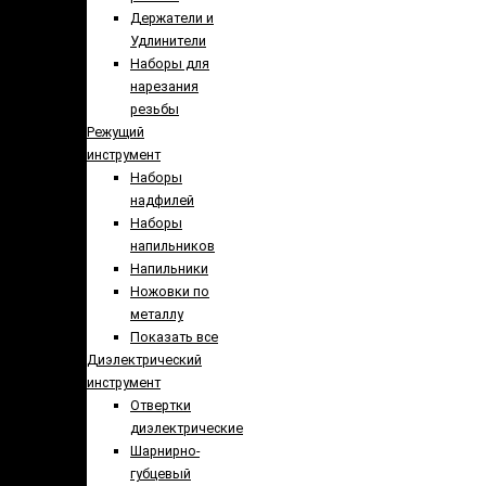
Держатели и
Удлинители
Наборы для
нарезания
резьбы
Режущий
инструмент
Наборы
надфилей
Наборы
напильников
Напильники
Ножовки по
металлу
Показать все
Диэлектрический
инструмент
Отвертки
диэлектрические
Шарнирно-
губцевый