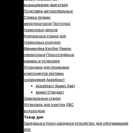
вывешивания двигателя
Подставки автомобильные
Стяжка пружин
амортизаторов
Проточка
тормозных дисков
Клепальные станки для
тормозных колодок
Минимойки Karcher
Лампы
переносные
Пескоструйные
камеры и установки
Установки для промывки
компонентов системы
охлаждения
Аквабласт
Аквабласт Армис Лайт
Армис Стандарт
Сверлильные станки
Установки для очистки ДВС
водородом
Товар дня
Зарядные и пуско-зарядное устройство для обслуживания
АКБ