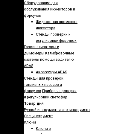
Оборудование для
обслуживания инжекторов и
форсунок
Жидкостная промывка
инжектора
Стенды проверки и
регулировки форсунок
Газоанализаторы и
дымомеры
Калибровочные
системы помощи водителю
ADAS
Аксессуары ADAS
Стенды для проверок
топливных насосов и
форсунок
Приборы проверки
и регулировки светофар
Товар дня
Ручной инструмент и специнструмент
Специнструмент
Ключи
Ключи в