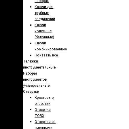
наборах
Ключи для
трубных
соединений
Ключи
колесные
(балонные)
Ключи
комбинированные
Показать все
Тележки
инструментальные
Наборы
инструментов
универсальные
Отвертки
Крестовые
отвертки
Отвертки
TORX
Отвертки со
сменными