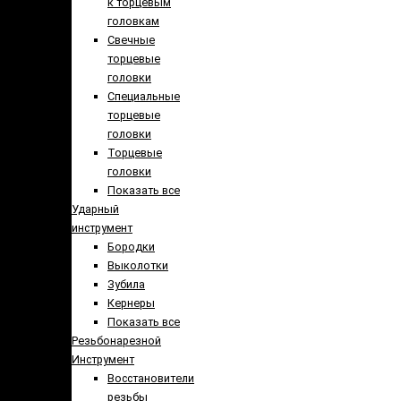
к торцевым
головкам
Свечные
торцевые
головки
Специальные
торцевые
головки
Торцевые
головки
Показать все
Ударный
инструмент
Бородки
Выколотки
Зубила
Кернеры
Показать все
Резьбонарезной
Инструмент
Восстановители
резьбы