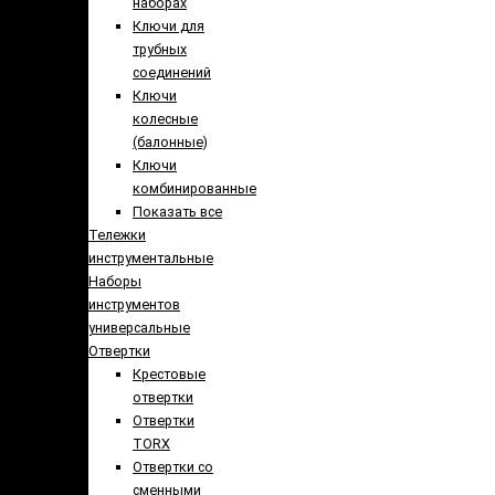
наборах
Ключи для
трубных
соединений
Ключи
колесные
(балонные)
Ключи
комбинированные
Показать все
Тележки
инструментальные
Наборы
инструментов
универсальные
Отвертки
Крестовые
отвертки
Отвертки
TORX
Отвертки со
сменными