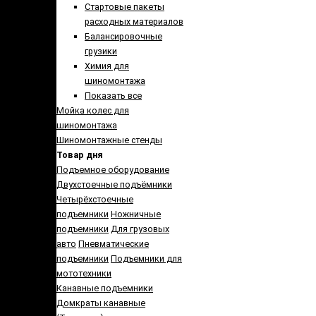
Стартовые пакеты
расходных материалов
Балансировочные
грузики
Химия для
шиномонтажа
Показать все
Мойка колес для
шиномонтажа
Шиномонтажные стенды
Товар дня
Подъемное оборудование
Двухстоечные подъёмники
Четырёхстоечные
подъемники
Ножничные
подъемники
Для грузовых
авто
Пневматические
подъемники
Подъемники для
мототехники
Канавные подъемники
Домкраты канавные