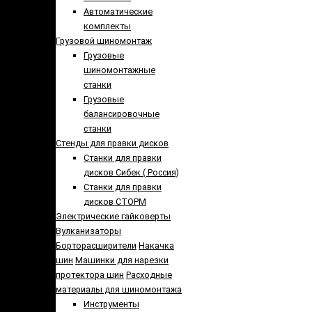
Автоматические
комплекты
Грузовой шиномонтаж
Грузовые
шиномонтажные
станки
Грузовые
балансировочные
станки
Стенды для правки дисков
Cтанки для правки
дисков Сибек ( Россия)
Станки для правки
дисков СТОРМ
Электрические гайковерты
Вулканизаторы
Борторасширители
Накачка
шин
Машинки для нарезки
протектора шин
Расходные
материалы для шиномонтажа
Инструменты