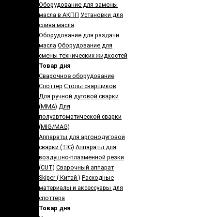
Оборудование для замены
масла в АКПП
Установки для
слива масла
Оборудование для раздачи
масла
Оборудование для
смены технических жидкостей
Товар дня
Сварочное оборудование
Споттер
Столы сварщиков
Для ручной дуговой сварки
(MMA)
Для
полуавтоматической сварки
(MIG/MAG)
Аппараты для аргонодуговой
сварки (TIG)
Аппараты для
воздушно-плазменной резки
(CUT)
Сварочный аппарат
Skiper ( Китай )
Расходные
материалы и аксессуары для
споттера
Товар дня