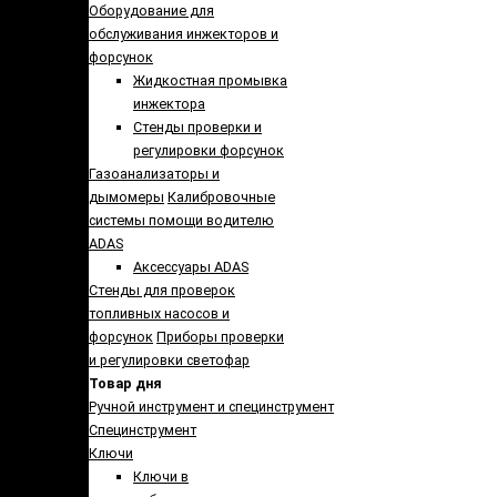
Оборудование для
обслуживания инжекторов и
форсунок
Жидкостная промывка
инжектора
Стенды проверки и
регулировки форсунок
Газоанализаторы и
дымомеры
Калибровочные
системы помощи водителю
ADAS
Аксессуары ADAS
Стенды для проверок
топливных насосов и
форсунок
Приборы проверки
и регулировки светофар
Товар дня
Ручной инструмент и специнструмент
Специнструмент
Ключи
Ключи в