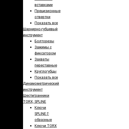
вставками
Прецизионные
отвертки
Показать все
Шарнирно-губцевый
инструмент
Болторезы
Зажимы с
фиксатором
Захваты
переставные
Круглогубцы
Показать все
Динамометрический
инструмент
Шестигранники
TORX, SPLINE
Ключи
SPLINE Г-
образные
Ключи TORX