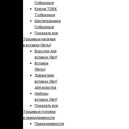
Г-образные
Ключи TORX
Т-образные
Шестигранники
Г-образные
Показать все
Торцевые насадки
и вставки (биты)
Воротки для
вставок (бит)
Вставки
(биты)
Держатели
вставок (бит)
для воротка
Наборы
вставок (бит)
Показать все
Торцевые головки
и принадлежности
Принадлежности