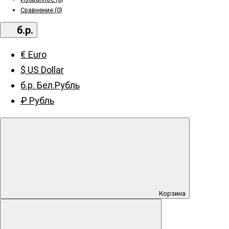
Сравнение (0)
б.р.
€ Euro
$ US Dollar
б.р. Бел.Рубль
₽ Рубль
Корзина