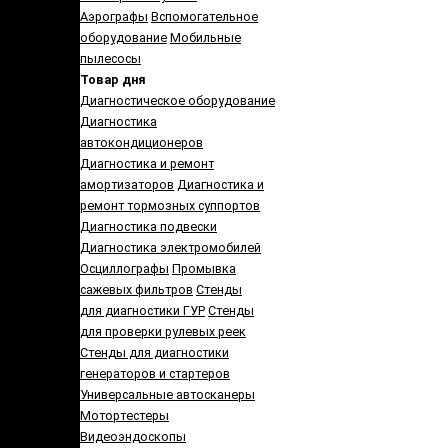
Аэрографы
Вспомогательное
оборудование
Мобильные
пылесосы
Товар дня
Диагностическое оборудование
Диагностика
автокондиционеров
Диагностика и ремонт
амортизаторов
Диагностика и
ремонт тормозных суппортов
Диагностика подвески
Диагностика электромобилей
Осциллографы
Промывка
сажевых фильтров
Стенды
для диагностики ГУР
Стенды
для проверки рулевых реек
Cтенды для диагностики
генераторов и стартеров
Универсальные автосканеры
Мотортестеры
Видеоэндоскопы