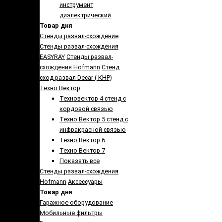
инструмент
диэлектрический
Товар дня
Стенды развал-схождение
Стенды развал-схождения
EASYRAY
Стенды развал-
схождения Hofmann
Стенд
сход-развал Decar ( КНР)
Техно Вектор
Техновектор 4 стенд с
кордовой связью
Техно Вектор 5 стенд с
инфракрасной связью
Техно Вектор 6
Техно Вектор 7
Показать все
Стенды развал-схождения
Hofmann
Аксеcсуары
Товар дня
Гаражное оборудование
Мобильные фильтры