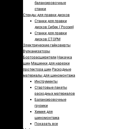
балансировочные
станки
Стенды для правки дисков
Cтанки для правки
дисков Сибек ( Россия)
Станки для правки
дисков СТОРМ
Электрические гайковерты
Вулканизаторы
Борторасширители
Накачка
шин
Машинки для нарезки
протектора шин
Расходные
материалы для шиномонтажа
Инструменты
Стартовые пакеты
расходных материалов
Балансировочные
грузики
Химия для
шиномонтажа
Показать все