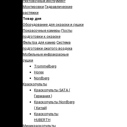
Рихтовочный инструмент
Монтировки
Гидравлические
растяжки
Товар дня
Оборудование для окраски и сушки
Покрасочные камеры
Посты
подготовки к окраске
Фильтра для камер
Система
подготовки сжатого воздуха
Мобильные инфракрасные
сушки
Trommelberg
Horex
Nordberg
Краскопульты
Краскопульты SATA (
Германия )
Краскопульты Nordberg
( Китай)
Краскопульты
HUBERTH
Миникраскопульты