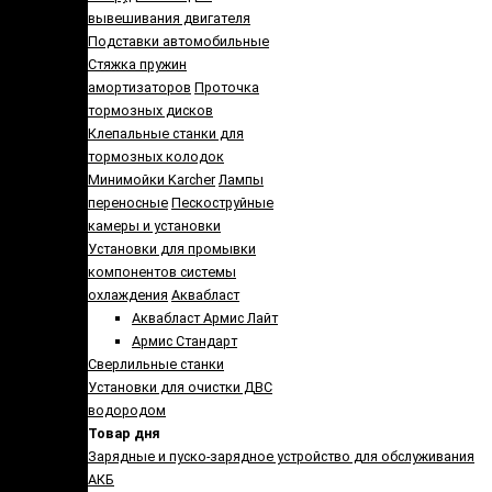
вывешивания двигателя
Подставки автомобильные
Стяжка пружин
амортизаторов
Проточка
тормозных дисков
Клепальные станки для
тормозных колодок
Минимойки Karcher
Лампы
переносные
Пескоструйные
камеры и установки
Установки для промывки
компонентов системы
охлаждения
Аквабласт
Аквабласт Армис Лайт
Армис Стандарт
Сверлильные станки
Установки для очистки ДВС
водородом
Товар дня
Зарядные и пуско-зарядное устройство для обслуживания
АКБ