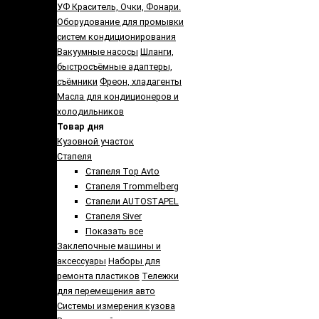
УФ Краситель, Очки, Фонари.
Оборудование для промывки
систем кондиционирования
Вакуумные насосы
Шланги,
быстросъёмные адаптеры,
съёмники
Фреон, хладагенты
Масла для кондиционеров и
холодильников
Товар дня
Кузовной участок
Стапеля
Стапеля Top Avto
Стапеля Trommelberg
Стапели AUTOSTAPEL
Стапеля Siver
Показать все
Заклепочные машины и
аксессуары
Наборы для
ремонта пластиков
Тележки
для перемещения авто
Системы измерения кузова