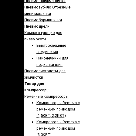
Пневмошлифмашинки
Пневмозубило
Отрезные
мини машинки
Пневмобормашинки
Пневмодрели
Комплектующие для
пневмосети
Быстросъемные
соединения
Наконечники для
подкачки шин
Пневмопистолеты для
химчистки
Товар дня
Компрессоры
Ременные компрессоры
Компрессоры Remeza с
ременным приводом
(1,5КВТ, 2,2КВТ)
Компрессоры Remeza с
ременным приводом
(3,0КВТ)