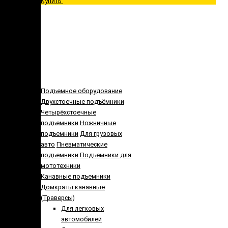
Купить
Подъемное оборудование
Двухстоечные подъёмники
Четырёхстоечные
подъемники
Ножничные
подъемники
Для грузовых
авто
Пневматические
подъемники
Подъемники для
мототехники
Канавные подъемники
Домкраты канавные
(Траверсы)
Для легковых
автомобилей