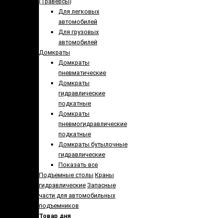
(Траверсы)
Для легковых
автомобилей
Для грузовых
автомобилей
Домкраты
Домкраты
пневматические
Домкраты
гидравлические
подкатные
Домкраты
пневмогидравлические
подкатные
Домкраты бутылочные
гидравлические
Показать все
Подъемные столы
Краны
гидравлические
Запасные
части для автомобильных
подъемников
Товар дня