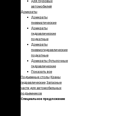
Для грузовых
автомобилей
Домкраты
Домкраты
пневматические
Домкраты
гидравлические
подкатные
Домкраты
пневмогидравлические
подкатные
Домкраты бутылочные
гидравлические
Показать все
Подъемные столы
Краны
гидравлические
Запасные
части для автомобильных
подъемников
Специальное предложение