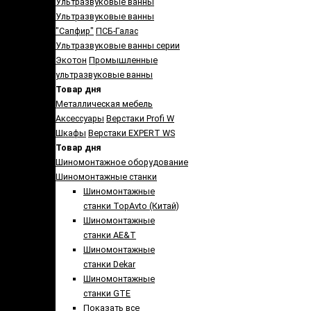
Ультразвуковые ванны
Ультразвуковые ванны
"Сапфир"
ПСБ-Галас
Ультразвуковые ванны серии
Экотон
Промышленные
ультразвуковые ванны
Товар дня
Металлическая мебель
Аксессуары
Верстаки Profi W
Шкафы
Верстаки EXPERT WS
Товар дня
Шиномонтажное оборудование
Шиномонтажные станки
Шиномонтажные
станки TopAvto (Китай)
Шиномонтажные
станки AE&T
Шиномонтажные
станки Dekar
Шиномонтажные
станки GTE
Показать все