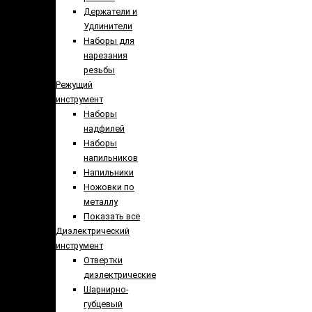
Держатели и
Удлинители
Наборы для
нарезания
резьбы
Режущий
инструмент
Наборы
надфилей
Наборы
напильников
Напильники
Ножовки по
металлу
Показать все
Диэлектрический
инструмент
Отвертки
диэлектрические
Шарнирно-
губцевый