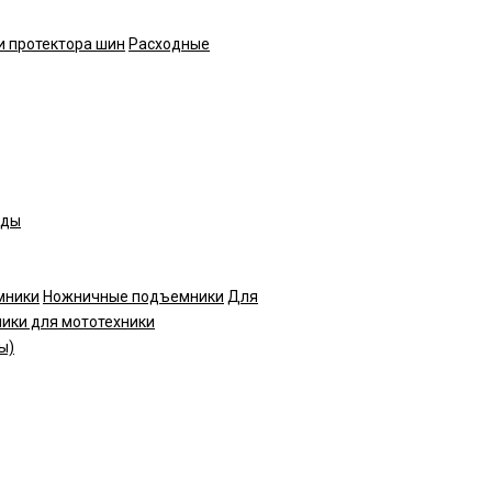
и протектора шин
Расходные
нды
мники
Ножничные подъемники
Для
ики для мототехники
ы)