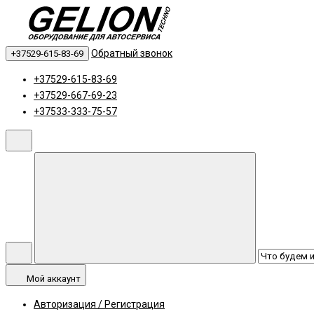
Обратный звонок
+37529-615-83-69
+37529-615-83-69
+37529-667-69-23
+37533-333-75-57
Мой аккаунт
Авторизация / Регистрация