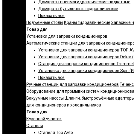
Домкраты пневмогидравлические подкатные
Домкраты бутылочные гидравлические
Показать все
Подъемные столы
Краны гидравлические
Запасные 
Товар дня
Установки для заправки кондиционеров
Автоматические станции для заправки кондиционер
Установка для заправки кондиционеров TOP AV
Установки для заправки кондиционеров Dekar 
Станция для заправки кондиционеров Trommelb
Установка для заправки кондиционеров Spin (И
Показать все
Ручные станции для заправки кондиционеров
Течеис
Оборудование для промывки систем кондициониров
Вакуумные насосы
Шланги, быстросъёмные адаптеры
для кондиционеров и холодильников
Товар дня
Кузовной участок
Стапеля
Стапеля Top Avto