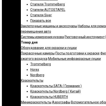
Стапеля Trommelberg
Стапели AUTOSTAPEL
Стапеля Siver
Показать все
Заклепочные машины и аксессуары
Наборы для ремо
перемещения авто
Системы измерения кузова
Рихтовочный инструмент
Товар дня
Оборудование для окраски и сушки
Покрасочные камеры
Посты подготовки к окраске
Фил
сжатого воздуха
Мобильные инфракрасные сушки
Trommelberg
Horex
Nordberg
Краскопульты
Краскопульты SATA ( Германия )
Краскопульты Nordberg ( Китай)
Краскопульты HUBERTH
Миникраскопульты
Аэрографы
Вспомогательное обо