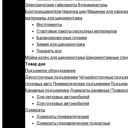
Электрические гайковерты
Вулканизаторы
Борторасширители
Накачка шин
Машинки для нарезк
материалы для шиномонтажа
Инструменты
Стартовые пакеты расходных материалов
Балансировочные грузики
Химия для шиномонтажа
Показать все
Мойка колес для шиномонтажа
Шиномонтажные сте
Товар дня
Подъемное оборудование
Двухстоечные подъёмники
Четырёхстоечные подъе
грузовых авто
Пневматические подъемники
Подъемн
Канавные подъемники
Домкраты канавные (Траверс
Для легковых автомобилей
Для грузовых автомобилей
Домкраты
Домкраты пневматические
Домкраты гидравлические подкатные