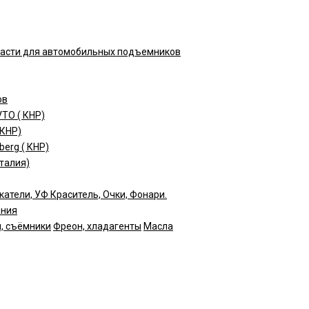
части для автомобильных подъемников
ов
TO ( КНР)
(КНР)
erg ( КНР)
талия)
катели, УФ Краситель, Очки, Фонари.
ания
, съёмники
Фреон, хладагенты
Масла